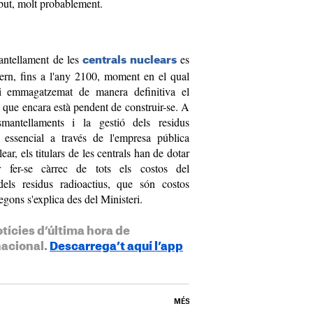
but, molt probablement.
mantellament de les
es
centrals nuclears
ern, fins a l'any 2100, moment en el qual
s i emmagatzemat de manera definitiva el
que encara està pendent de construir-se. A
smantellaments i la gestió dels residus
 essencial a través de l'empresa pública
r, els titulars de les centrals han de dotar
r fer-se càrrec de tots els costos del
els residus radioactius, que són costos
segons s'explica des del Ministeri.
otícies d’última hora de
nacional.
Descarrega’t aquí l’app
MÉS