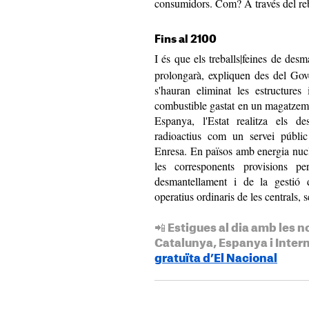
consumidors. Com? A través del re
Fins al 2100
I és que els treballs|feines de des
prolongarà, expliquen des del Gov
s'hauran eliminat les estructure
combustible gastat en un magatzem 
Espanya, l'Estat realitza els de
radioactius com un servei públic
Enresa. En països amb energia nuclea
les corresponents provisions pe
desmantellament i de la gestió d
operatius ordinaris de les centrals, 
📲 Estigues al dia amb les n
Catalunya, Espanya i Inter
gratuïta d’El Nacional