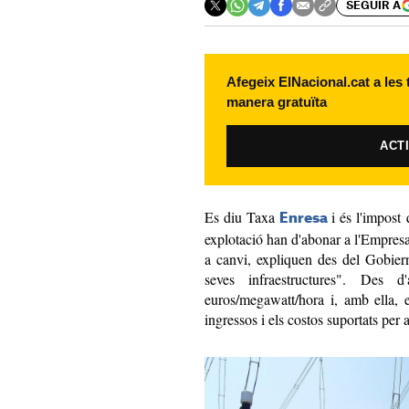
SEGUIR A
Afegeix ElNacional.cat a les
manera gratuïta
ACT
Es diu Taxa
i és l'impost
Enresa
explotació han d'abonar a l'Empres
a canvi, expliquen des del Gobiern
seves infraestructures". Des
euros/megawatt/hora i, amb ella, e
ingressos i els costos suportats per 