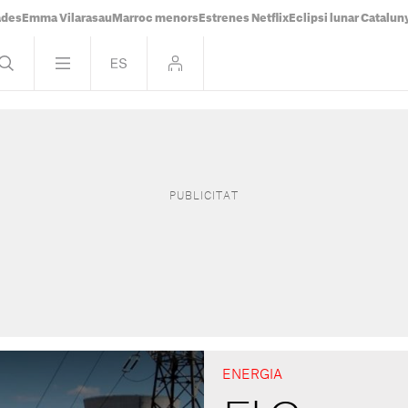
ades
Emma Vilarasau
Marroc menors
Estrenes Netflix
Eclipsi lunar Catalun
ENERGIA