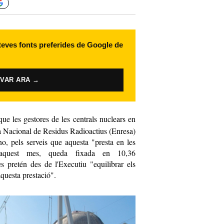
 teves fonts preferides de Google de
IVAR ARA →
 que les gestores de les centrals nuclears en
a Nacional de Residus Radioactius (Enresa)
o, pels serveis que aquesta "presta en les
 d'aquest mes, queda fixada en 10,36
s pretén des de l'Executiu "equilibrar els
aquesta prestació".