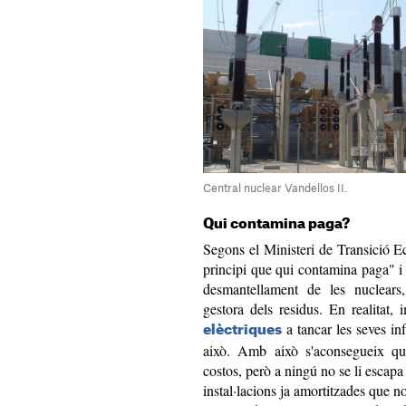
Central nuclear Vandellos II.
Qui contamina paga?
Segons el Ministeri de Transició Eco
principi que qui contamina paga" i 
desmantellament de les nuclears
gestora dels residus. En realitat,
a tancar les seves inf
elèctriques
això. Amb això s'aconsegueix que
costos, però a ningú no se li escapa
instal·lacions ja amortitzades que n