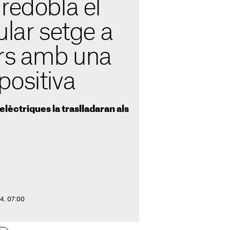
redobla el
ular setge a
ars amb una
positiva
lèctriques la traslladaran als
24. 07:00