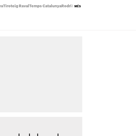
ya
Tiroteig Raval
Temps Catalunya
Rodri Barça
Preu llum avui
Eclipsi solar
MÉS