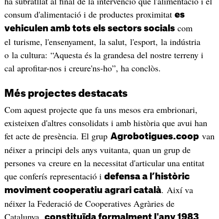
ha subratllat al final de la intervenció que l'alimentació i el
consum d'alimentació i de productes proximitat
es
com
vehiculen amb tots els sectors socials
el turisme, l'ensenyament, la salut, l'esport, la indústria
o la cultura: “Aquesta és la grandesa del nostre terreny i
cal aprofitar-nos i creure'ns-ho”, ha conclòs.
Més projectes destacats
Com aquest projecte que fa uns mesos era embrionari,
existeixen d'altres consolidats i amb història que avui han
fet acte de presència. El grup
van
Agrobotigues.coop
néixer a principi dels anys vuitanta, quan un grup de
persones va creure en la necessitat d'articular una entitat
que conferís representació i
defensa a l’històric
. Així va
moviment cooperatiu agrari català
néixer la Federació de Cooperatives Agràries de
Catalunya,
.
constituïda formalment l'any 1983