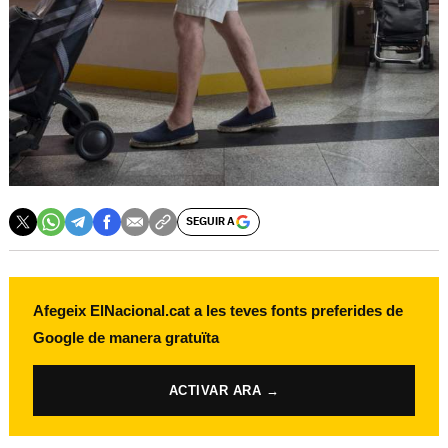
SEGUIR A
Afegeix ElNacional.cat a les teves fonts preferides de
Google de manera gratuïta
ACTIVAR ARA →