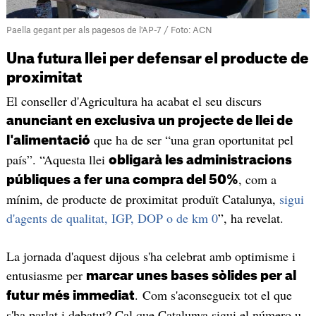
Paella gegant per als pagesos de l'AP-7 / Foto: ACN
Una futura llei per defensar el producte de
proximitat
El conseller d'Agricultura ha acabat el seu discurs
anunciant en exclusiva un projecte de llei de
que ha de ser “una gran oportunitat pel
l'alimentació
país”. “Aquesta llei
obligarà les administracions
, com a
públiques a fer una compra del 50%
mínim, de producte de proximitat produït Catalunya,
sigui
d'agents de qualitat, IGP, DOP o de km 0
”, ha revelat.
La jornada d'aquest dijous s'ha celebrat amb optimisme i
entusiasme per
marcar unes bases sòlides per al
. Com s'aconsegueix tot el que
futur més immediat
s'ha parlat i debatut? Cal que Catalunya sigui el número u,