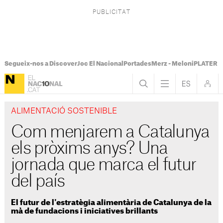
Segueix-nos a Discover
Joc El Nacional
Portades
Merz - Meloni
PLATER Te
ALIMENTACIÓ SOSTENIBLE
Com menjarem a Catalunya
els pròxims anys? Una
jornada que marca el futur
del país
El futur de l'estratègia alimentària de Catalunya de la
mà de fundacions i iniciatives brillants