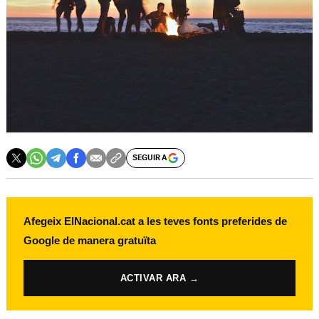
SEGUIR A
Afegeix ElNacional.cat a les teves fonts preferides de
Google de manera gratuïta
ACTIVAR ARA →