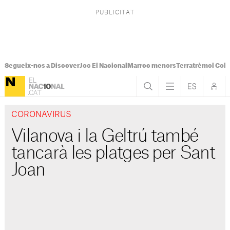
Segueix-nos a Discover
Joc El Nacional
Marroc menors
Terratrèmol Col
CORONAVIRUS
Vilanova i la Geltrú també
tancarà les platges per Sant
Joan