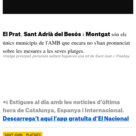
,
i
són els
El Prat
Sant Adrià del Besós
Montgat
únics municipis de l'AMB que encara no s'han pronunciat
sobre les mesures a les seves platges.
Imatge principal, persones saltant fogueres una nit de Sant Joan / Pixabay
📲 Estigues al dia amb les notícies d’última
hora de Catalunya, Espanya i Internacional.
Descarrega’t aquí l’app gratuïta d’El Nacional
SANT JOAN
PLATGES