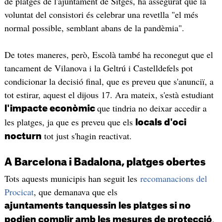
de platges de l'ajuntament de Sitges, ha assegurat que la
voluntat del consistori és celebrar una revetlla "el més
normal possible, semblant abans de la pandèmia".
De totes maneres, però, Escolà també ha reconegut que el
tancament de Vilanova i la Geltrú i Castelldefels pot
condicionar la decisió final, que es preveu que s'anunciï, a
tot estirar, aquest el dijous 17. Ara mateix, s'està estudiant
que tindria no deixar accedir a
l'impacte econòmic
les platges, ja que es preveu que els
locals d'oci
tot just s'hagin reactivat.
nocturn
A Barcelona i Badalona, platges obertes
Tots aquests municipis han seguit les
recomanacions del
Procicat
, que demanava que els
ajuntaments tanquessin les platges si no
.
podien complir amb les mesures de protecció