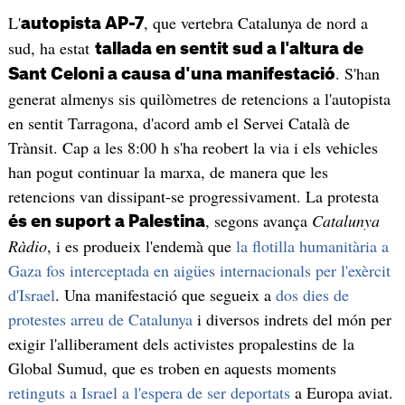
L'
, que vertebra Catalunya de nord a
autopista AP-7
sud, ha estat
tallada en sentit sud a l'altura de
. S'han
Sant Celoni a causa d'una manifestació
generat almenys sis quilòmetres de retencions a l'autopista
en sentit Tarragona, d'acord amb el Servei Català de
Trànsit. Cap a les 8:00 h s'ha reobert la via i els vehicles
han pogut continuar la marxa, de manera que les
retencions van dissipant-se progressivament. La protesta
, segons avança
Catalunya
és en suport a Palestina
Ràdio
, i es produeix l'endemà que
la flotilla humanitària a
Gaza fos interceptada en aigües internacionals per l'exèrcit
d'Israel
. Una manifestació que segueix a
dos dies de
protestes arreu de Catalunya
i diversos indrets del món per
exigir l'alliberament dels activistes propalestins de la
Global Sumud, que es troben en aquests moments
retinguts a Israel a l'espera de ser deportats
a Europa aviat.