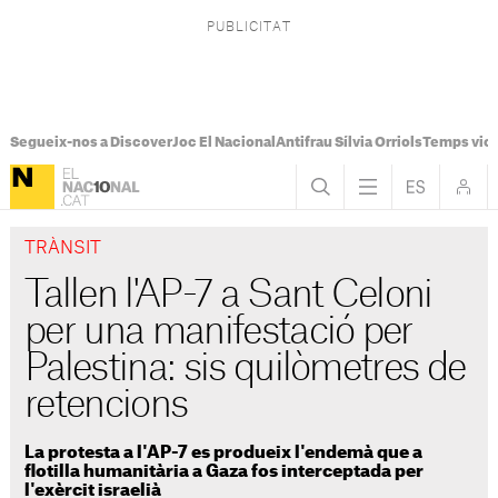
Segueix-nos a Discover
Joc El Nacional
Antifrau Sílvia Orriols
Temps viol
TRÀNSIT
Tallen l'AP-7 a Sant Celoni
per una manifestació per
Palestina: sis quilòmetres de
retencions
La protesta a l'AP-7 es produeix l'endemà que a
flotilla humanitària a Gaza fos interceptada per
l'exèrcit israelià