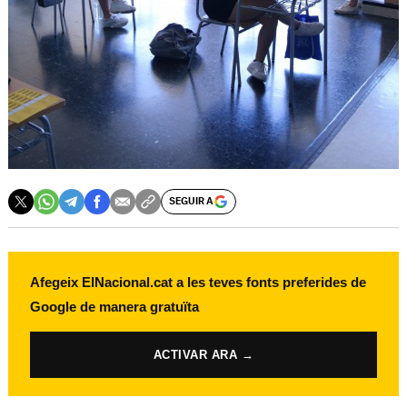
SEGUIR A
Afegeix ElNacional.cat a les teves fonts preferides de
Google de manera gratuïta
ACTIVAR ARA →