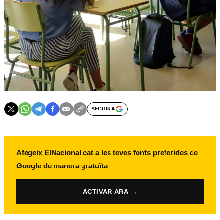
SEGUIR A
Afegeix ElNacional.cat a les teves fonts preferides de
Google de manera gratuïta
ACTIVAR ARA →