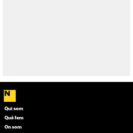
Qui som
Què fem
On som