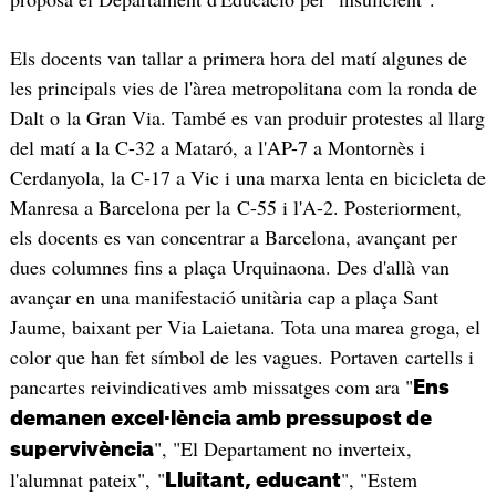
Els docents van tallar a primera hora del matí algunes de
les principals vies de l'àrea metropolitana com la ronda de
Dalt o la Gran Via. També es van produir protestes al llarg
del matí a la C-32 a Mataró, a l'AP-7 a Montornès i
Cerdanyola, la C-17 a Vic i una marxa lenta en bicicleta de
Manresa a Barcelona per la C-55 i l'A-2. Posteriorment,
els docents es van concentrar a Barcelona, avançant per
dues columnes fins a plaça Urquinaona. Des d'allà van
avançar en una manifestació unitària cap a plaça Sant
Jaume, baixant per Via Laietana. Tota una marea groga, el
color que han fet símbol de les vagues. Portaven cartells i
pancartes reivindicatives amb missatges com ara "
Ens
demanen excel·lència amb pressupost de
", "El Departament no inverteix,
supervivència
l'alumnat pateix", "
", "Estem
Lluitant, educant