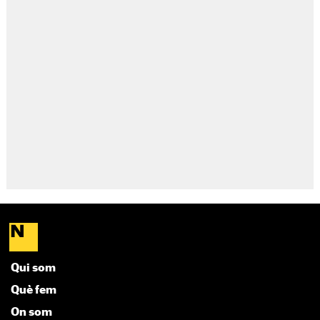
Qui som
Què fem
On som