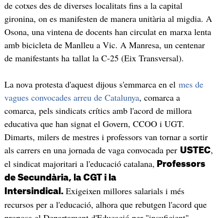
de cotxes des de diverses localitats fins a la capital
gironina, on es manifesten de manera unitària al migdia. A
Osona, una vintena de docents han circulat en marxa lenta
amb bicicleta de Manlleu a Vic. A Manresa, un centenar
de manifestants ha tallat la C-25 (Eix Transversal).
La nova protesta d'aquest dijous s'emmarca en el
mes de
vagues convocades arreu de Catalunya
, comarca a
comarca, pels sindicats crítics amb l'acord de millora
educativa que han signat el Govern, CCOO i UGT.
Dimarts, milers de mestres i professors van tornar a sortir
als carrers en una jornada de vaga convocada per
,
USTEC
el sindicat majoritari a l'educació catalana,
Professors
de Secundària, la CGT i la
Exigeixen millores salarials i més
Intersindical.
recursos per a l'educació, alhora que rebutgen l'acord que
proposa el Departament d'Educació per "insuficient".