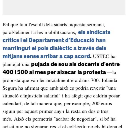
Pel que fa a l'escull dels salaris, aquesta setmana,
paral·lelament a les mobilitzacions,
els sindicats
crítics i el Departament d'Educació han
mantingut el pols dialèctic a través dels
USTEC ha
mitjans sense arribar a cap acord
.
plantejat una
pujada de sou als docents d'entre
—la
400 i 500 al mes per aixecar la protesta
proposta que van fer inicialment era d'uns 700. Iolanda
Segura ha afirmat que amb això es podria revertir "una
situació d'injustícia salarial" i ha afegit que caldria posar
calendari, de tal manera que, per exemple, 200 euros
siguin per aquest primer any i la resta en dos o tres
més. Això els permetria "acabar de negociar", si bé ha
avisat que no signaran res si el col·lectiu no els hi dona el