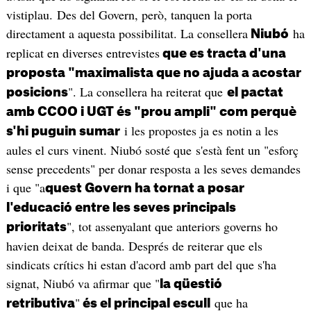
vistiplau. Des del Govern, però, tanquen la porta
directament a aquesta possibilitat. La consellera
ha
Niubó
replicat en diverses entrevistes
que es tracta d'una
proposta "maximalista que no ajuda a acostar
". La consellera ha reiterat que
posicions
el pactat
amb CCOO i UGT és "prou ampli" com perquè
i les propostes ja es notin a les
s'hi puguin sumar
aules el curs vinent. Niubó sosté que s'està fent un "esforç
sense precedents" per donar resposta a les seves demandes
i que "a
quest Govern ha tornat a posar
l'educació entre les seves principals
", tot assenyalant que anteriors governs ho
prioritats
havien deixat de banda. Després de reiterar que els
sindicats crítics hi estan d'acord amb part del que s'ha
signat, Niubó va afirmar que "
la qüestió
"
que ha
retributiva
és el principal escull