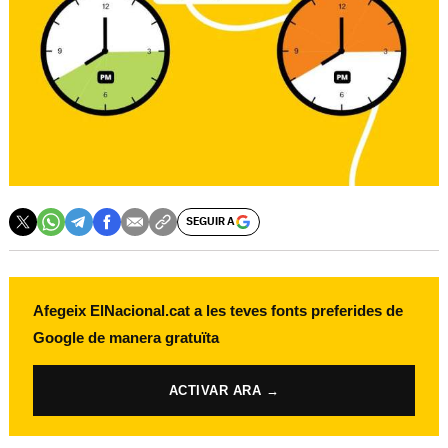
SEGUIR A
Afegeix ElNacional.cat a les teves fonts preferides de
Google de manera gratuïta
ACTIVAR ARA →