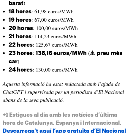
)
barat
: 61,98 euros/MWh
18 hores
: 67,00 euros/MWh
19 hores
: 100,00 euros/MWh
20 hores
: 114,23 euros/MWh
21 hores
: 125,67 euros/MWh
22 hores
:
(🔺
23 hores
138,16 euros/MWh
preu més
)
car
: 130,00 euros/MWh
24 hores
Aquesta informació ha estat redactada amb l’ajuda de
ChatGPT i supervisada per un periodista d’El Nacional
abans de la seva publicació.
📲 Estigues al dia amb les notícies d’última
hora de Catalunya, Espanya i Internacional.
Descarrega’t aquí l’app gratuïta d’El Nacional