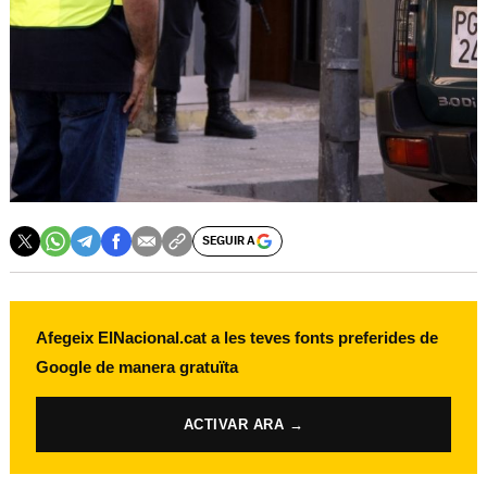
SEGUIR A
Afegeix ElNacional.cat a les teves fonts preferides de
Google de manera gratuïta
ACTIVAR ARA →