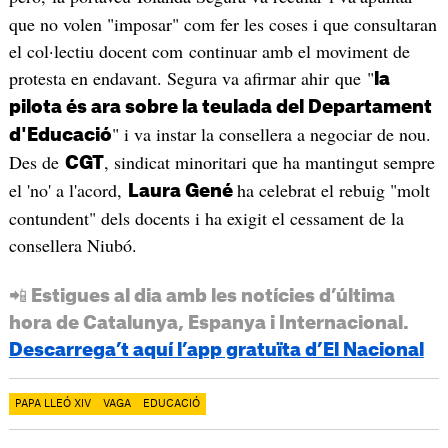
que no volen "imposar" com fer les coses i que consultaran
el col·lectiu docent com continuar amb el moviment de
protesta en endavant. Segura va afirmar ahir que "
la
pilota és ara sobre la teulada del Departament
" i va instar la consellera a negociar de nou.
d'Educació
Des de
, sindicat minoritari que ha mantingut sempre
CGT
el 'no' a l'acord,
ha celebrat el rebuig "molt
Laura Gené
contundent" dels docents i ha exigit el cessament de la
consellera Niubó.
📲 Estigues al dia amb les notícies d’última
hora de Catalunya, Espanya i Internacional.
Descarrega’t aquí l’app gratuïta d’El Nacional
PAPA LLEÓ XIV
VAGA
EDUCACIÓ