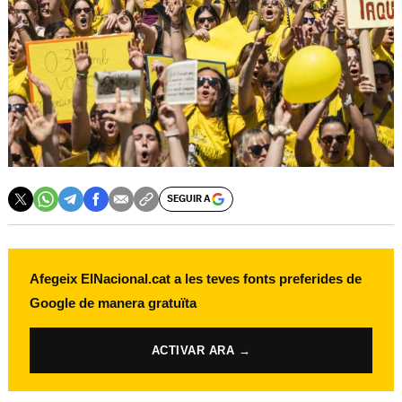
SEGUIR A
Afegeix ElNacional.cat a les teves fonts preferides de
Google de manera gratuïta
ACTIVAR ARA →