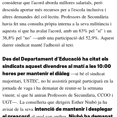
considerar que l'acord aborda millores salarials, però
descuida aportar més recursos per a l'escola inclusiva i
altres demandes del col·lectiu. Professors de Secundària
havia fet una consulta pròpia interna a la seva militància i
aquesta sí que ha avalat l'acord, amb un 63% pel "sí" i un
36,8% pel "no" —amb una participació del 52,9%. Aquest
darrer sindicat manté l'adhesió al text.
Des del Departament d'Educació ha citat els
sindicats aquest divendres al matí a les 10:00
—si bé el sindicat
hores per mantenir el diàleg
majoritari, USTEC, no hi assistirà perquè participarà en la
jornada de vaga i ha demanat de reunir-se la setmana
vinent; sí que hi aniran Professors de Secundària, CCOO i
UGT—. La conselleria que dirigeix Esther Niubó ja ha
avisat de la seva
intenció de mantenir i desplegar
al qual van arribar.
el preacord
Niubó ha demanat