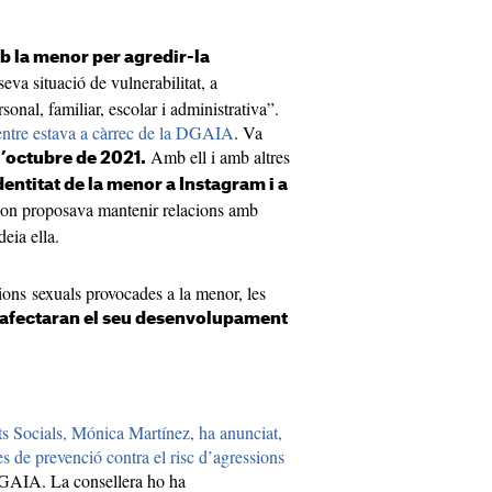
b la menor per agredir-la
seva situació de vulnerabilitat, a
onal, familiar, escolar i administrativa”.
mentre estava a càrrec de la DGAIA
. Va
Amb ell i amb altres
 l’octubre de 2021.
dentitat de la menor a Instagram i a
 on proposava mantenir relacions amb
eia ella.
sions sexuals provocades a la menor, les
afectaran el seu desenvolupament
ts Socials, Mónica Martínez, ha anunciat,
s de prevenció contra el risc d’agressions
DGAIA. La consellera ho ha