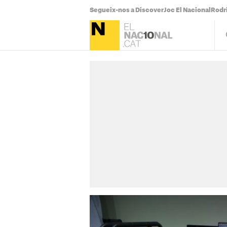
Segueix-nos a Discover
Joc El Nacional
Rodr