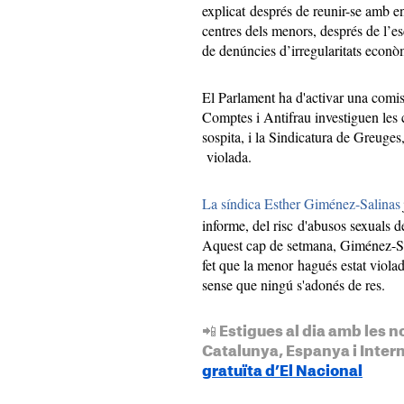
explicat després de reunir-se amb ent
centres dels menors, després de l’esc
de denúncies d’irregularitats econò
El Parlament ha d'activar una comis
Comptes i Antifrau investiguen les c
sospita, i la Sindicatura de Greuge
violada.
La síndica Esther Giménez-Salinas
informe, del risc d'abusos sexuals de
Aquest cap de setmana, Giménez-Sal
fet que la menor hagués estat viola
sense que ningú s'adonés de res.
📲 Estigues al dia amb les n
Catalunya, Espanya i Inter
gratuïta d’El Nacional