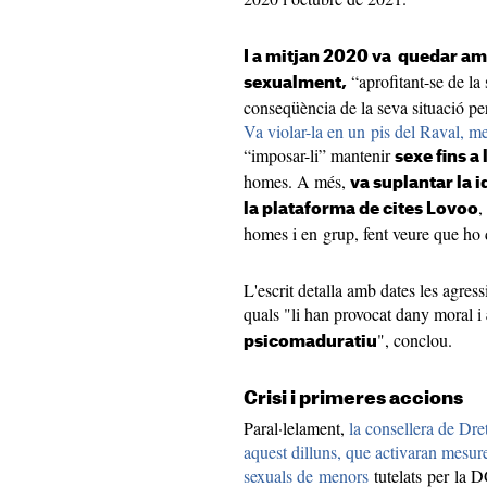
I a mitjan 2020 va quedar am
“aprofitant-se de la 
sexualment,
conseqüència de la seva situació pers
Va violar-la en un pis del Raval, 
“imposar-li” mantenir
sexe fins a
homes. A més,
va suplantar la i
,
la plataforma de cites Lovoo
homes i en grup, fent veure que ho d
L'escrit detalla amb dates les agres
quals "li han provocat dany moral i
", conclou.
psicomaduratiu
Crisi i primeres accions
Paral·lelament,
la consellera de Dre
aquest dilluns, que activaran mesure
sexuals de menors
tutelats per la 