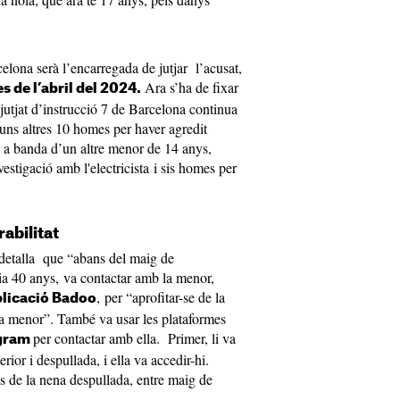
elona serà l’encarregada de jutjar l’acusat,
Ara s’ha de fixar
s de l’abril del 2024.
el jutjat d’instrucció 7 de Barcelona continua
 i uns altres 10 homes per haver agredit
a banda d’un altre menor de 14 anys,
estigació amb l'electricista i sis homes per
rabilitat
s detalla que “abans del maig de
enia 40 anys, va contactar amb la menor,
, per “aprofitar-se de la
plicació Badoo
 la menor”. També va usar les plataformes
per contactar amb ella. Primer, li va
agram
rior i despullada, i ella va accedir-hi.
s de la nena despullada, entre maig de