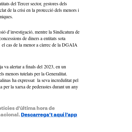
itats del Tercer sector, gestores dels
lat de la crisi en la protecció dels menors i
miques.
sió d’investigació, mentre la Sindicatura de
oncessions de diners a entitats sota
s, el cas de la menor a càrrec de la DGAIA
ja va alertar a finals del 2023, en un
ls menors tutelats per la Generalitat.
inas ha expressat la seva incredulitat pel
da per la xarxa de pederastes durant un any
otícies d’última hora de
nacional.
Descarrega’t aquí l’app