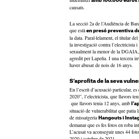
amb 100.000 euros
causats.
La secció 2a de l’Audiència de Barc
que està
en presó preventiva de
la data. Paral·lelament, el titular d
la investigació contra l’electricista
sexualment la menor de la DGAIA, 
agredit per Lapeña. I una tercera inv
haver abusat de nois de 16 anys.
S’aprofita de la seva vulne
En l’escrit d’acusació particular, e
2020”, l’electricista, que llavors t
que llavors tenia 12 anys, amb
l’a
situació de vulnerabilitat que patia
de missatgeria
Hangouts i Inst
demanar que es fes fotos en roba inte
L’acusat va aconseguir unes 44 foto
2020 i octubre de 2021.