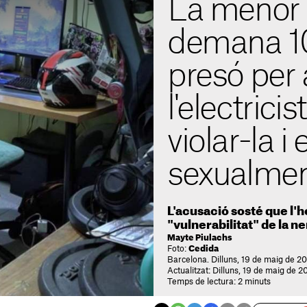
La menor 
demana 10
presó per 
l'electrici
violar-la i
sexualme
L'acusació sosté que l'h
"vulnerabilitat" de la n
Mayte Piulachs
Foto:
Cedida
Barcelona. Dilluns, 19 de maig de 20
Actualitzat: Dilluns, 19 de maig de 2
Temps de lectura: 2 minuts