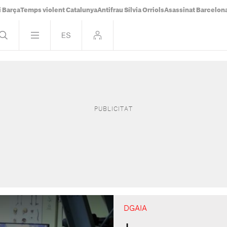
i Barça
Temps violent Catalunya
Antifrau Sílvia Orriols
Asassinat Barcelon
DGAIA