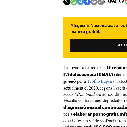
SEGUIR A
Afegeix ElNacional.cat a les
manera gratuïta
ACT
La menor a càrrec de la
Direcció 
) deman
l’Adolescència (DGAIA
per a
Teófilo Lapeña,
l’elect
presó
sexualment el 2020, segons l’escrit 
accés
ElNacional.cat
aquest dilluns
Fiscalia contra aquest depredador d
d’agressió sexual continuada
per a
elaborar pornografia infa
edat i d’escenes “de violència físi
indemnitzi