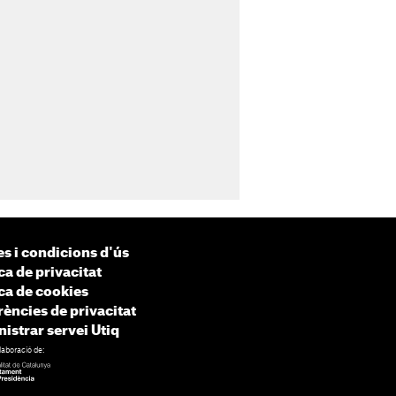
s i condicions d'ús
ca de privacitat
ica de cookies
rències de privacitat
istrar servei Utiq
laboració de: