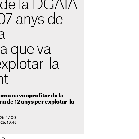
de la DGAIA
7 anys de
a
sta que va
 explotar-la
nt
ome es va aprofitar de la
ena de 12 anys per explotar-la
25. 17:00
025. 19:46