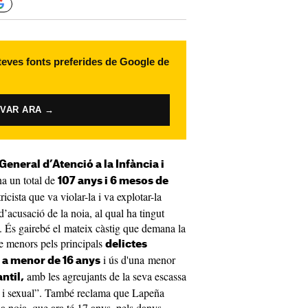
 teves fonts preferides de Google de
IVAR ARA →
General d’Atenció a la Infància i
a un total de
107 anys i 6 mesos de
ricista que va violar-la i va explotar-la
d’acusació de la noia, al qual ha tingut
. És gairebé el mateix càstig que demana la
e menors pels principals
delictes
i ús d'una menor
 a menor de 16 anys
amb les agreujants de la seva escassa
ntil,
ca i sexual”. També reclama que Lapeña
la noia, que ara té 17 anys, pels danys