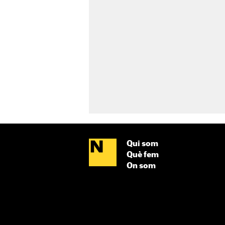
Qui som
Què fem
On som