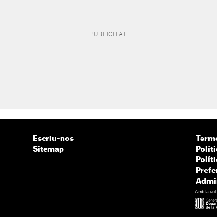
Escriu-nos
Terme
Sitemap
Políti
Polít
Prefe
Admin
Amb la col·