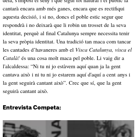
deia, s'imposi el seny i que sigui tot natural i el públic la
cantarà encara amb més ganes, encara que es rectifiqui
aquesta decisió, i si no, doncs el poble estic segur que
respondrà i no deixarà que li robin un trosset de la seva
identitat, perquè al final Catalunya sempre necessita tenir
la seva pròpia identitat. Una tradició tan maca com tancar
les cantades d’havaneres amb el
Visca Catalunya, visca el
Català!
és una cosa molt maca pel poble. Li vaig dir a
l'alcaldessa: “Ni tu ni jo estàvem aquí quan ja la gent
cantava això i ni tu ni jo estarem aquí d'aquí a cent anys i
la gent seguirà cantant això”. Crec que sí, que la gent
seguirà cantant això.
Entrevista Competa: