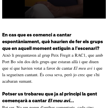
En cas que es comenci a cantar
espontàniament, què haurien de fer els grups
que en aquell moment estiguin a l'escenari?
Això li preguntaven al grup Peix Fregit a RAC1, que amb
Port Bo són dos dels grups que estaran allà i que diuen
que sí que havien votat a favor de cantar
El meu avi
i que
la segueixen cantant. És cosa seva, però jo crec que s'hi
acabaran sumant.
Potser us trobareu que ja al principi la gent
començarà a cantar
El meu avi
...
Pot ser. No em paren d'arribar comentaris, cada cinc