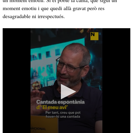
un moment emotiu. Si el poble la canta, que sigui un
moment emotiu i que quedi allà gravat però res
desagradable ni irrespectuós.