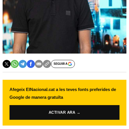
SEGUIR A
Afegeix ElNacional.cat a les teves fonts preferides de
Google de manera gratuïta
ACTIVAR ARA →