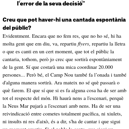
l'error de la seva decisió"
Creu que pot haver-hi una cantada espontània
del públic?
Evidentment. Encara que no fem res, que no ho sé, hi ha
molta gent que em diu, va, repartiu
flyers
, repartiu la lletra
o que es canti en un cert moment, que tot el públic la
cantaria, tothom, però jo crec que sortirà espontàniament
de la gent. Sí que costarà una mica coordinar 20.000
persones... Però bé, el Camp Nou també fa l’onada i també
d'alguna manera sortirà. Ara mateix no sé què passarà o
què farem. El que sí que si es fa alguna cosa ha de ser amb
tot el respecte del món. Hi haurà nens a l'escenari, perquè
la Neus Mar pujarà a l'escenari amb nens. Ha de ser una
reivindicació entre cometes totalment pacífica, ni xiulets,
ni insults ni res d'això, és a dir, s'ha de cantar i que sigui