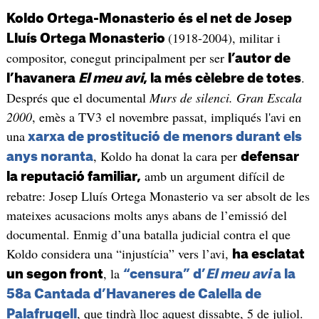
Koldo Ortega-Monasterio és el net de Josep
(1918-2004), militar i
Lluís Ortega Monasterio
compositor, conegut principalment per ser
l’autor de
.
l’havanera
El meu avi
, la més cèlebre de totes
Després que el documental
Murs de silenci. Gran Escala
2000
, emès a TV3 el novembre passat, impliqués l'avi en
una
xarxa de prostitució de menors durant els
, Koldo ha donat la cara per
anys noranta
defensar
amb un argument difícil de
la reputació familiar,
rebatre: Josep Lluís Ortega Monasterio va ser absolt de les
mateixes acusacions molts anys abans de l’emissió del
documental. Enmig d’una batalla judicial contra el que
Koldo considera una “injustícia” vers l’avi,
ha esclatat
, la
un segon front
“censura” d’
El meu avi
a la
58a Cantada d’Havaneres de Calella de
, que tindrà lloc aquest dissabte, 5 de juliol.
Palafrugell