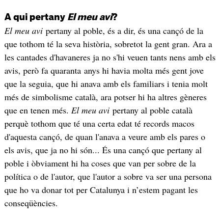
A qui pertany
El meu avi
?
El meu avi
pertany al poble, és a dir, és una cançó de la
que tothom té la seva història, sobretot la gent gran. Ara a
les cantades d'havaneres ja no s'hi veuen tants nens amb els
avis, però fa quaranta anys hi havia molta més gent jove
que la seguia, que hi anava amb els familiars i tenia molt
més de simbolisme català, ara potser hi ha altres gèneres
que en tenen més.
El meu avi
pertany al poble català
perquè tothom que té una certa edat té records macos
d'aquesta cançó, de quan l'anava a veure amb els pares o
els avis, que ja no hi són... És una cançó que pertany al
poble i òbviament hi ha coses que van per sobre de la
política o de l'autor, que l'autor a sobre va ser una persona
que ho va donar tot per Catalunya i n’estem pagant les
conseqüències.