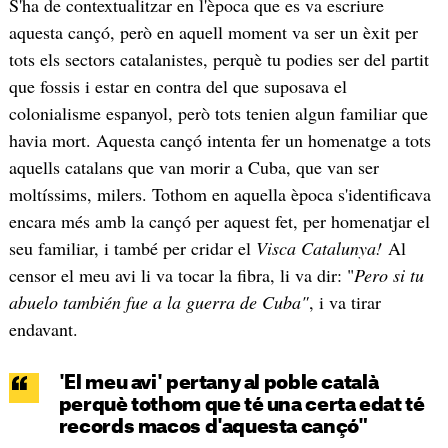
S'ha de contextualitzar en l'època que es va escriure
aquesta cançó, però en aquell moment va ser un èxit per
tots els sectors catalanistes, perquè tu podies ser del partit
que fossis i estar en contra del que suposava el
colonialisme espanyol, però tots tenien algun familiar que
havia mort. Aquesta cançó intenta fer un homenatge a tots
aquells catalans que van morir a Cuba, que van ser
moltíssims, milers. Tothom en aquella època s'identificava
encara més amb la cançó per aquest fet, per homenatjar el
seu familiar, i també per cridar el
Visca Catalunya!
Al
censor el meu avi li va tocar la fibra, li va dir: "
Pero si tu
abuelo también fue a la guerra de Cuba"
, i va tirar
endavant.
'El meu avi' pertany al poble català
perquè tothom que té una certa edat té
records macos d'aquesta cançó"