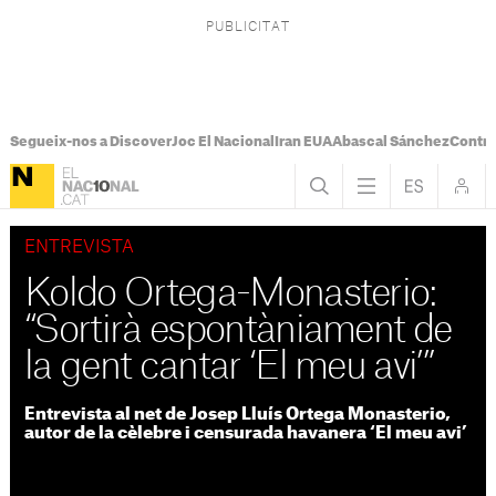
Segueix-nos a Discover
Joc El Nacional
Iran EUA
Abascal Sánchez
Control
ENTREVISTA
Koldo Ortega-Monasterio:
“Sortirà espontàniament de
la gent cantar ‘El meu avi’”
Entrevista al net de Josep Lluís Ortega Monasterio,
autor de la cèlebre i censurada havanera ‘El meu avi’