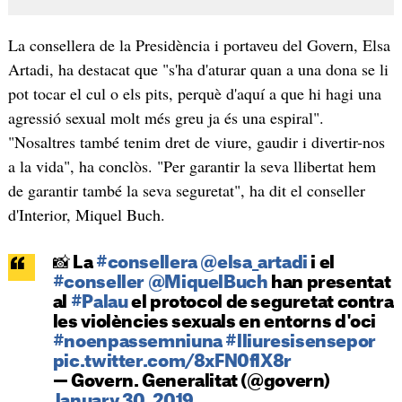
La consellera de la Presidència i portaveu del Govern, Elsa
Artadi, ha destacat que "s'ha d'aturar quan a una dona se li
pot tocar el cul o els pits, perquè d'aquí a que hi hagi una
agressió sexual molt més greu ja és una espiral".
"Nosaltres també tenim dret de viure, gaudir i divertir-nos
a la vida", ha conclòs. "Per garantir la seva llibertat hem
de garantir també la seva seguretat", ha dit el conseller
d'Interior, Miquel Buch.
📸 La
#consellera
@elsa_artadi
i el
#conseller
@MiquelBuch
han presentat
al
#Palau
el protocol de seguretat contra
les violències sexuals en entorns d'oci
#noenpassemniuna
#lliuresisensepor
pic.twitter.com/8xFN0flX8r
— Govern. Generalitat (@govern)
January 30, 2019