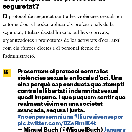
seguretat?
El protocol de seguretat contra les violències sexuals en
entorns d'oci el poden aplicar els professionals de la
seguretat, titulars d'establiments públics o privats,
organitzadores i promotores de les activitats d'oci, així
com els càrrecs electes i el personal tècnic de
l'administració.
Presentem el protocol contra les
violències sexuals en locals d'oci. Una
eina perquè cap conducta que atempti
contra la llibertat i indemnitat sexual
quedi impune. I que puguem sentir que
realment vivim en una societat
avançada, segura i justa.
#noenpassemniuna
#lliuresisensepor
pic.twitter.com/8ZsFlmlK4t
— Miquel Buch (@MiquelBuch)
January