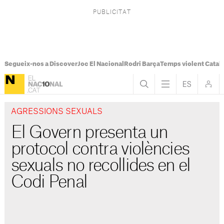
Segueix-nos a Discover
Joc El Nacional
Rodri Barça
Temps violent Catal
AGRESSIONS SEXUALS
El Govern presenta un
protocol contra violències
sexuals no recollides en el
Codi Penal