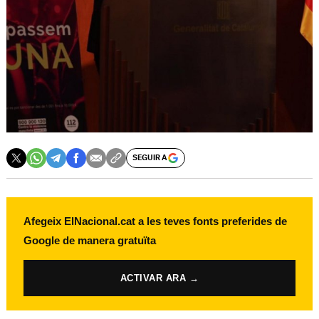
SEGUIR A
Afegeix ElNacional.cat a les teves fonts preferides de
Google de manera gratuïta
ACTIVAR ARA →