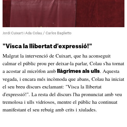
Jordi Cuixart i Ada Colau / Carlos Baglietto
"Visca la llibertat d'expressió!"
Malgrat la intervenció de Cuixart, que ha aconseguit
calmar el públic prou per deixar-la parlar, Colau s'ha tornat
a acostar al micròfon amb
. Aquesta
llàgrimes als ulls
vegada, i encara més incòmoda que abans, Colau ha iniciat
el seu breu discurs exclamant: "Visca la llibertat
d'expressió!". La resta del discurs l'ha pronunciat amb veu
tremolosa i ulls vidriosos, mentre el públic ha continuat
manifestant el seu rebuig amb crits i xiulades.