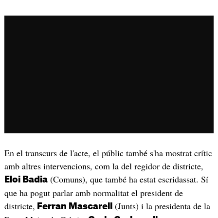
Jordi Cuixart demana als assistents al pregó de la Festa Major de Gràcia que
no xiulin l'alcaldessa Ada Colau / ACN
En el transcurs de l'acte, el públic també s'ha mostrat crític
amb altres intervencions, com la del regidor de districte,
(Comuns), que també ha estat escridassat. Sí
Eloi Badia
que ha pogut parlar amb normalitat el president de
districte,
(Junts) i la presidenta de la
Ferran Mascarell