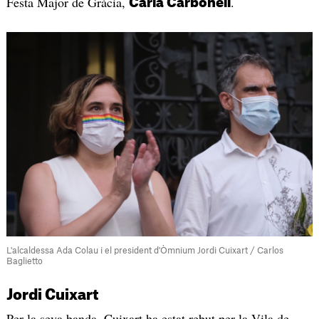
Festa Major de Gràcia,
.
Carla Carbonell
L'alcaldessa Ada Colau i el president d'Òmnium Jordi Cuixart / Carlos
Baglietto
Jordi Cuixart
Per la seva banda, Cuixart ha estat rebut per la Vila de