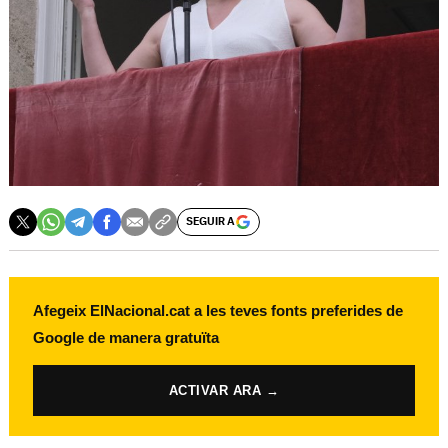
SEGUIR A
Afegeix ElNacional.cat a les teves fonts preferides de
Google de manera gratuïta
ACTIVAR ARA →