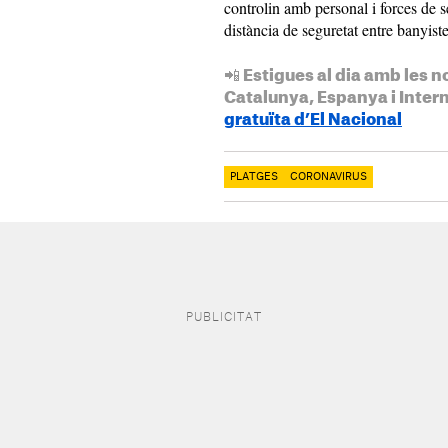
controlin amb personal i forces de 
distància de seguretat entre banyiste
📲 Estigues al dia amb les n
Catalunya, Espanya i Inter
gratuïta d’El Nacional
PLATGES
CORONAVIRUS