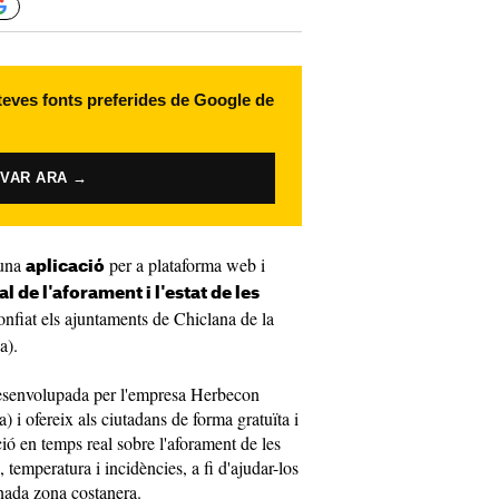
 teves fonts preferides de Google de
IVAR ARA →
 una
per a plataforma web i
aplicació
l de l'aforament i l'estat de les
confiat els ajuntaments de Chiclana de la
a).
desenvolupada per l'empresa Herbecon
 i ofereix als ciutadans de forma gratuïta i
ció en temps real sobre l'aforament de les
 temperatura i incidències, a fi d'ajudar-los
inada zona costanera.