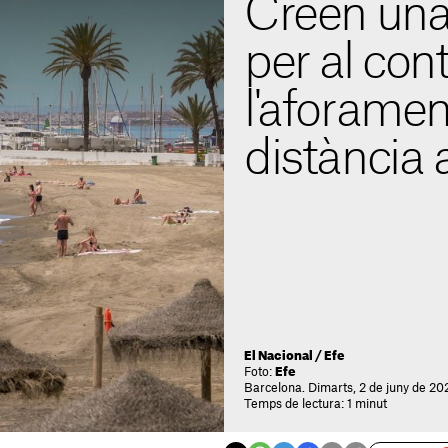
Creen una
per al cont
l'aforament
distància 
El Nacional / Efe
Foto:
Efe
Barcelona. Dimarts, 2 de juny de 20
Temps de lectura: 1 minut