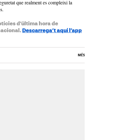
seguretat que realment es compleixi la
s.
otícies d’última hora de
nacional.
Descarrega’t aquí l’app
MÉS