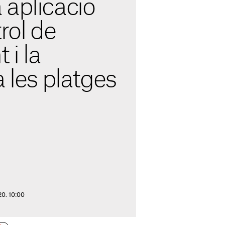
 aplicació
rol de
 i la
a les platges
20. 10:00