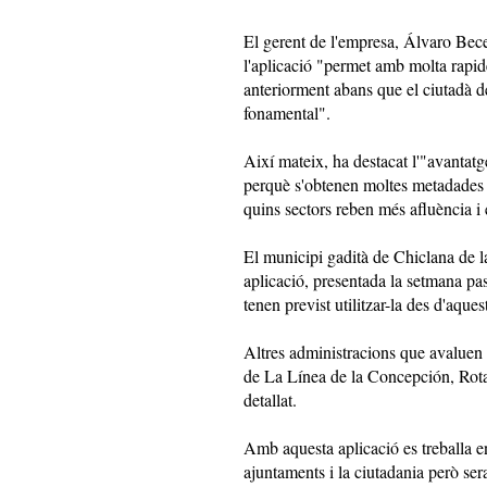
El gerent de l'empresa, Álvaro Bece
l'aplicació "permet amb molta rapid
anteriorment abans que el ciutadà deci
fonamental".
Així mateix, ha destacat l'"avantat
perquè s'obtenen moltes metadades q
quins sectors reben més afluència i 
El municipi gadità de Chiclana de la
aplicació, presentada la setmana pa
tenen previst utilitzar-la des d'aque
Altres administracions que avaluen 
de La Línea de la Concepción, Rota
detallat.
Amb aquesta aplicació es treballa e
ajuntaments i la ciutadania però ser