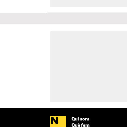
Qui som
Què fem