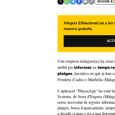
SEGUIR A
Afegeix ElNacional.cat a les
manera gratuïta
ACT
Una empresa malaguenya ha creat
mòbil per
en
informar
temps rea
, iniciativa en què ja han 
platges
Frontera (Cadis) o Marbella (Màlag
L'aplicació "PlayasApp" ha estat 
Systems, de Serra d'Eugues (Màlaga)
sense necessitat de registre informa
platges, borsa d'aparcaments, temps,
a decidir si anar o no a una determ