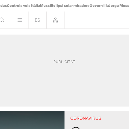
ades
Controls vols Itàlia
Messi
Eclipsi solar miradors
Govern Illa
Jorge Mess
CORONAVIRUS