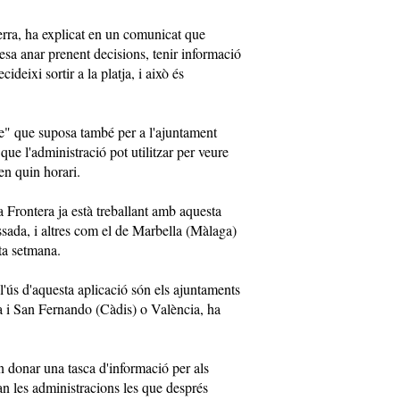
rra, ha explicat en un comunicat que
esa anar prenent decisions, tenir informació
deixi sortir a la platja, i això és
ge" que suposa també per a l'ajuntament
ue l'administració pot utilitzar per veure
en quin horari.
 Frontera ja està treballant amb aquesta
ssada, i altres com el de Marbella (Màlaga)
sta setmana.
l'ús d'aquesta aplicació són els ajuntaments
 i San Fernando (Càdis) o València, ha
n donar una tasca d'informació per als
an les administracions les que després