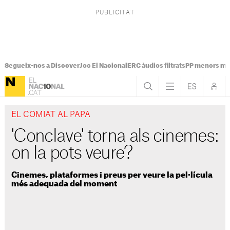
Segueix-nos a Discover
Joc El Nacional
ERC àudios filtrats
PP menors mi
EL COMIAT AL PAPA
'Conclave' torna als cinemes:
on la pots veure?
Cinemes, plataformes i preus per veure la pel·lícula
més adequada del moment