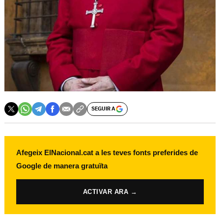
SEGUIR A
Afegeix ElNacional.cat a les teves fonts preferides de
Google de manera gratuïta
ACTIVAR ARA →