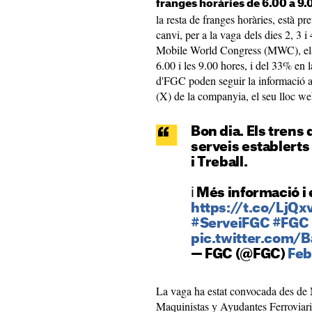
franges horàries de 6.00 a 9.0
la resta de franges horàries, està pr
canvi, per a la vaga dels dies 2, 3 
Mobile World Congress (MWC), els 
6.00 i les 9.00 hores, i del 33% en l
d'FGC poden seguir la informació act
(X) de la companyia, el seu lloc web
Bon dia. Els trens
serveis establert
i Treball.
ℹ️ Més informació i 
https://t.co/LjQ
#ServeiFGC
#FGC
pic.twitter.com/
— FGC (@FGC)
Feb
La vaga ha estat convocada des de 
Maquinistas y Ayudantes Ferroviari