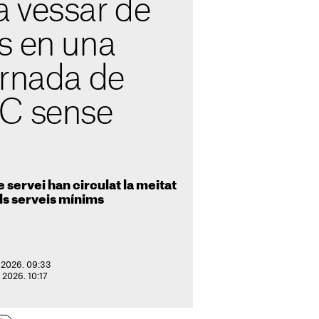
 vessar de
s en una
ornada de
C sense
 servei han circulat la meitat
els serveis mínims
e 2026. 09:33
e 2026. 10:17