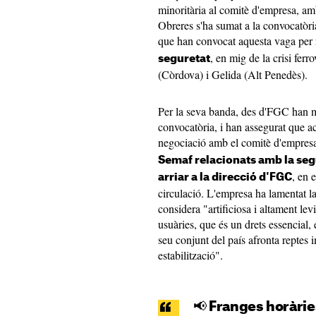
minoritària al comitè d'empresa, a
Obreres s'ha sumat a la convocatò
que han convocat aquesta vaga per 
, en mig de la crisi fer
seguretat
(Còrdova) i Gelida (Alt Penedès).
Per la seva banda, des d'FGC han m
convocatòria, i han assegurat que a
negociació amb el comitè d'empresa
Semaf relacionats amb la segu
, en 
arriar a la direcció d'FGC
circulació. L'empresa ha lamentat la
considera "artificiosa i altament lev
usuàries, que és un drets essencial,
seu conjunt del país afronta reptes 
estabilització".
📢 Franges horàrie