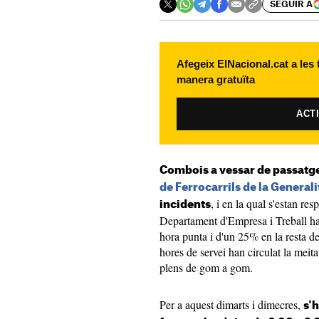
SEGUIR A
Afegeix ElNacional.cat a les
manera gratuïta
ACT
Combois a vessar de passatg
de Ferrocarrils de la General
, i en la qual s'estan res
incidents
Departament d'Empresa i Treball ha
hora punta i d'un 25% en la resta d
hores de servei han circulat la meit
plens de gom a gom.
Per a aquest dimarts i dimecres,
s'h