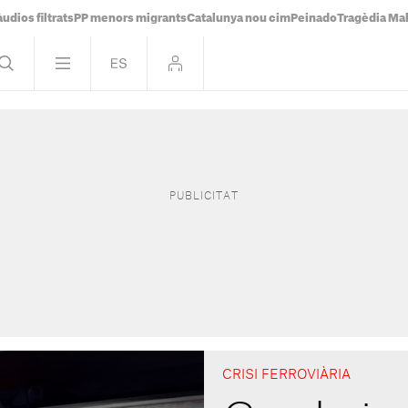
udios filtrats
PP menors migrants
Catalunya nou cim
Peinado
Tragèdia Ma
CRISI FERROVIÀRIA