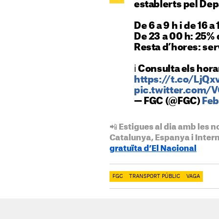
establerts pel De
De 6 a 9 h i de 16 a
De 23 a 00 h: 25% 
Resta d’hores: ser
ℹ️ Consulta els hora
https://t.co/LjQ
pic.twitter.com/
— FGC (@FGC)
Feb
📲 Estigues al dia amb les n
Catalunya, Espanya i Inter
gratuïta d’El Nacional
FGC
TRANSPORT PÚBLIC
VAGA