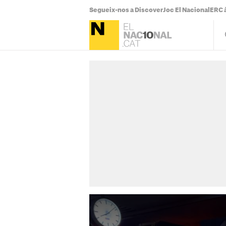
Segueix-nos a Discover
Joc El Nacional
ERC à