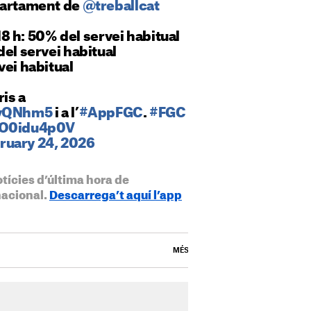
partament de
@treballcat
 18 h: 50% del servei habitual
del servei habitual
vei habitual
ris a
xvQNhm5
i a l’
#AppFGC
.
#FGC
VO0idu4p0V
ruary 24, 2026
otícies d’última hora de
nacional.
Descarrega’t aquí l’app
MÉS