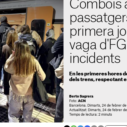
Combois a
passatger
primera j
vaga d'FG
incidents
En les primeres hores de
dels trens, respectant 
Berto Sagrera
Foto:
ACN
Barcelona. Dimarts, 24 de febrer d
Actualitzat: Dimarts, 24 de febrer d
Temps de lectura: 2 minuts