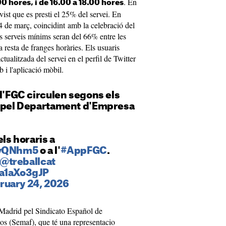
. En
0 hores, i de 16.00 a 18.00 hores
evist que es presti el 25% del servei. En
i 4 de març, coincidint amb la celebració del
serveis mínims seran del 66% entre les
a resta de franges horàries. Els usuaris
ualitzada del servei en el perfil de Twitter
 i l'aplicació mòbil.
 d'FGC circulen segons els
s pel Departament d'Empresa
els horaris a
xvQNhm5
o a l'
#AppFGC
.
@treballcat
Ba1aXo3gJP
ruary 24, 2026
Madrid pel Sindicato Español de
os (Semaf), que té una representacio