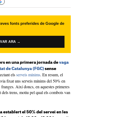
 teves fonts preferides de Google de
IVAR ARA →
ers en una primera jornada de
vaga
itat de Catalunya (FGC)
sense
pectant els
serveis mínims
. En resum, el
via fixat uns serveis mínims del 50% en
e franges. Així doncs, en aquestes primeres
at dels trens, motiu pel qual els combois van
a establert el 50% del servei en les