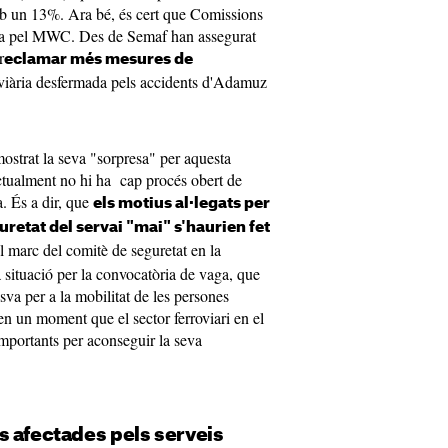
mb un 13%. Ara bé, és cert que Comissions
ria pel MWC. Des de Semaf han assegurat
r
eclamar més mesures de
roviària desfermada pels accidents d'Adamuz
ostrat la seva "sorpresa" per aquesta
ctualment no hi ha cap procés obert de
. És a dir, que
els motius al·legats per
retat del servai "mai" s'haurien fet
el marc del comitè de seguretat en la
 situació per la convocatòria de vaga, que
isva per a la mobilitat de les persones
 en un moment que el sector ferroviari en el
importants per aconseguir la seva
s afectades pels serveis