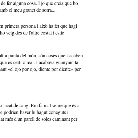
e fer alguna cosa. I jo que creia que ho
 amb el meu granet de sorra....
en primera persona i això ha fet que hagi
ho veig des de l'altre costat i estic
'altra punta del món, són coses que s'acaben
l que és cert, o real. I acabava guanyant la
amant «el ojo por ojo, diente por diente» per
..
ó tacat de sang. Em fa mal veure que és a
e podrien haver-hi hagut coneguts i
xat més d'un parell de soles caminant per