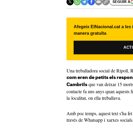
SEGUIR A
Afegeix ElNacional.cat a les
manera gratuïta
ACT
Una treballadora social de Ripoll, 
com eren de petits els respon
que van deixar 15 morts.
Cambrils
contacte fa uns anys quan aquests f
la localitat, on ella treballava.
Amb poc temps, aquest text s'ha fet 
través de Whatsapp i xarxes socials