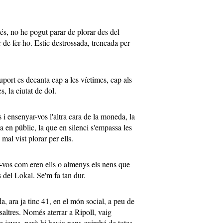
és, no he pogut parar de plorar des del
 de fer-ho. Estic destrossada, trencada per
uport es decanta cap a les víctimes, cap als
es, la ciutat de dol.
i ensenyar-vos l'altra cara de la moneda, la
ra en públic, la que en silenci s'empassa les
i mal vist plorar per ells.
-vos com eren ells o almenys els nens que
 del Lokal. Se'm fa tan dur.
a, ara ja tinc 41, en el món social, a peu de
saltres. Només aterrar a Ripoll, vaig
 joves, però hi havia nens gairebé de totes