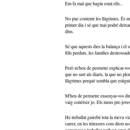
Em fa mal que hagin estat ells...
No puc contenir les llàgrimes. És m
primer dia i sé que mai podré deixar
dins.
Sé que aquests dies la balança i el s
fills perduts, les famílies destrossad
Però m'heu de permetre explicar-vos 
que no surt als diaris, la que no plo
llàgrimes perquè sembla que estigu
M'heu de permetre ensenyar-vos dir
vaig conèixer jo. Els meus pre-joves
He treballat gairebé tota la meva vid
carrer, en les trinxeres com diem no
començar a treballar amb un grup de