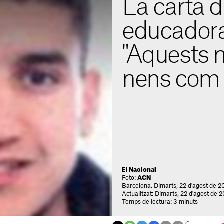
La carta d
educadora 
"Aquests 
nens com 
El Nacional
Foto:
ACN
Barcelona. Dimarts, 22 d'agost de 20
Actualitzat: Dimarts, 22 d'agost de 2
Temps de lectura: 3 minuts