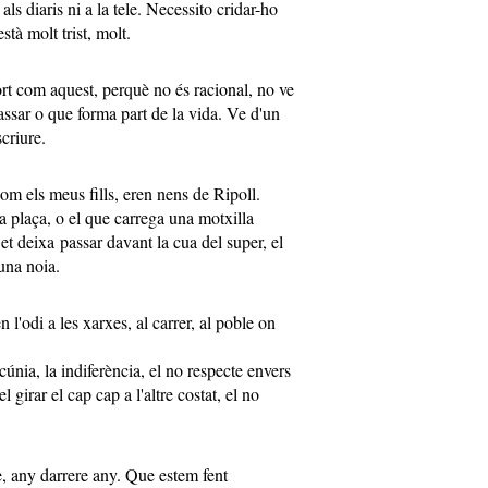
als diaris ni a la tele. Necessito cridar-ho
stà molt trist, molt.
ort com aquest, perquè no és racional, no ve
ssar o que forma part de la vida. Ve d'un
criure.
m els meus fills, eren nens de Ripoll.
a plaça, o el que carrega una motxilla
 et deixa passar davant la cua del super, el
una noia.
l'odi a les xarxes, al carrer, al poble on
cúnia, la indiferència, el no respecte envers
el girar el cap cap a l'altre costat, el no
le, any darrere any. Que estem fent