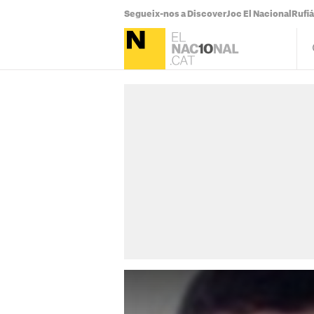
Segueix-nos a Discover
Joc El Nacional
Rufi