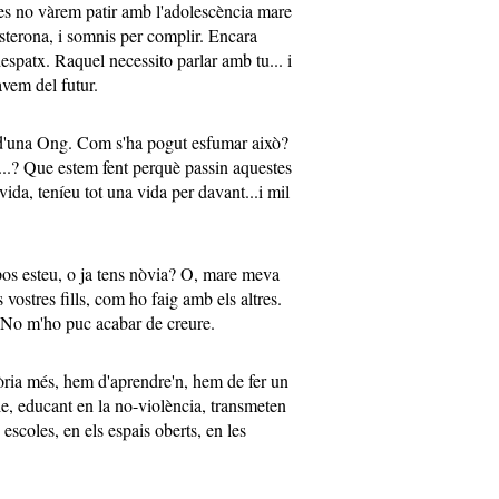
es no vàrem patir amb l'adolescència mare
osterona, i somnis per complir. Encara
despatx. Raquel necessito parlar amb tu... i
làvem del futur.
r d'una Ong. Com s'ha pogut esfumar això?
.? Que estem fent perquè passin aquestes
vida, teníeu tot una vida per davant...i mil
pos esteu, o ja tens nòvia? O, mare meva
vostres fills, com ho faig amb els altres.
. No m'ho puc acabar de creure.
ria més, hem d'aprendre'n, hem de fer un
e, educant en la no-violència, transmeten
 escoles, en els espais oberts, en les