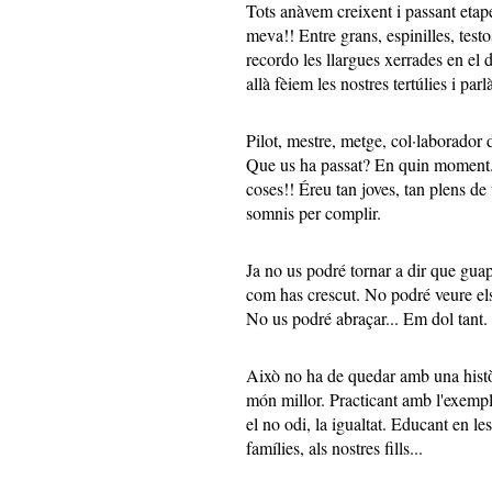
Tots anàvem creixent i passant etap
meva!! Entre grans, espinilles, test
recordo les llargues xerrades en el 
allà fèiem les nostres tertúlies i par
Pilot, mestre, metge, col·laborado
Que us ha passat? En quin moment..
coses!! Éreu tan joves, tan plens de 
somnis per complir.
Ja no us podré tornar a dir que gua
com has crescut. No podré veure els 
No us podré abraçar... Em dol tant
Això no ha de quedar amb una histò
món millor. Practicant amb l'exempl
el no odi, la igualtat. Educant en les
famílies, als nostres fills...