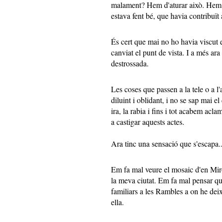
malament? Hem d'aturar això. Hem d
estava fent bé, que havia contribuït
És cert que mai no ho havia viscut 
canviat el punt de vista. I a més ara 
destrossada.
Les coses que passen a la tele o a l
diluint i oblidant, i no se sap mai e
ira, la rabia i fins i tot acabem acl
a castigar aquests actes.
Ara tinc una sensació que s'escapa.
Em fa mal veure el mosaic d'en Mir
la meva ciutat. Em fa mal pensar qu
familiars a les Rambles a on he dei
ella.