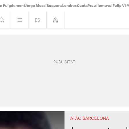
án Puigdemont
Jorge Messi
Sequera Londres
Ceuta
Preu llum avui
Felip VI 
ATAC BARCELONA