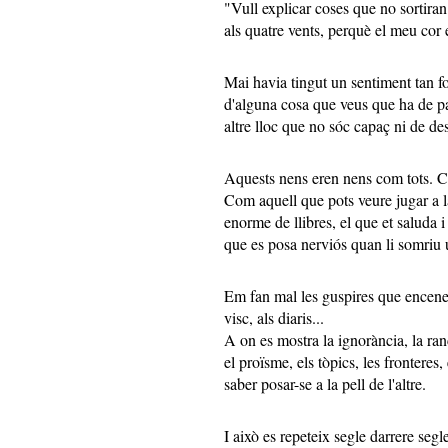
"Vull explicar coses que no sortiran 
als quatre vents, perquè el meu cor e
Mai havia tingut un sentiment tan f
d'alguna cosa que veus que ha de pa
altre lloc que no sóc capaç ni de des
Aquests nens eren nens com tots. Co
Com aquell que pots veure jugar a l
enorme de llibres, el que et saluda i
que es posa nerviós quan li somriu 
Em fan mal les guspires que encenen 
visc, als diaris...
A on es mostra la ignorància, la ran
el proïsme, els tòpics, les fronteres, 
saber posar-se a la pell de l'altre.
I això es repeteix segle darrere seg