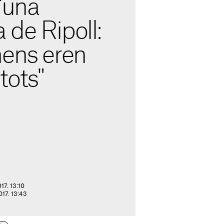
'una
de Ripoll:
nens eren
tots"
17. 13:10
017. 13:43