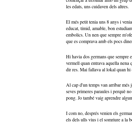
les edats, uns cuidaven dels altres.
El més petit tenia uns 8 anys i ven
educat, tímid, amable, bon estudiant
embolics. Un nen que sempre m'ofer
que es comprava amb els pocs diner
Hi havia dos germans que sempre es
vermell quan entrava aquella nena qu
dir res. Mai fallava al lokal quan hi 
Al cap d'un temps van arribar més j
seves primeres paraules i perquè no 
pong. Jo també vaig aprendre alguns
I com no, després venien els german
els dels ulls vius i el somriure a la 