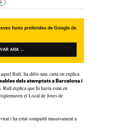
 teves fonts preferides de Google de
IVAR ARA →
Raquel Rull, ha difós una carta on explica
sables dels atemptats a Barcelona i
 Rull explica que hi havia estat en
reqüentaven el Local de Joves de
viral i ha estat compartit massivament a
.