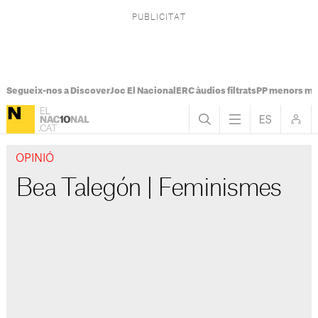
Segueix-nos a Discover
Joc El Nacional
ERC àudios filtrats
PP menors mi
OPINIÓ
Bea Talegón | Feminismes