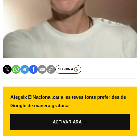
SEGUIR A
Afegeix ElNacional.cat a les teves fonts preferides de
Google de manera gratuïta
ACTIVAR ARA →