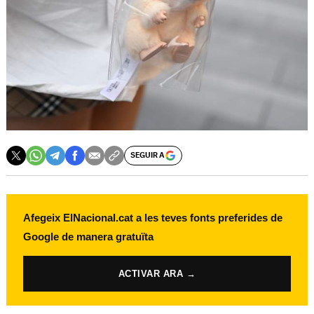
SEGUIR A
Afegeix ElNacional.cat a les teves fonts preferides de
Google de manera gratuïta
ACTIVAR ARA →