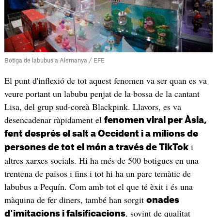
Botiga de labubus a Alemanya / EFE
El punt d'inflexió de tot aquest fenomen va ser quan es va
veure portant un labubu penjat de la bossa de la cantant
Lisa, del grup sud-coreà Blackpink. Llavors, es va
desencadenar ràpidament el
fenomen viral per Àsia,
fent després el salt a Occident i a milions de
i
persones de tot el món a través de TikTok
altres xarxes socials. Hi ha més de 500 botigues en una
trentena de països i fins i tot hi ha un parc temàtic de
labubus a Pequín. Com amb tot el que té èxit i és una
màquina de fer diners, també han sorgit
onades
, sovint de qualitat
d'imitacions i falsificacions