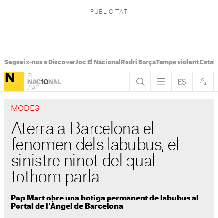
Segueix-nos a Discover
Joc El Nacional
Rodri Barça
Temps violent Catal
MODES
Aterra a Barcelona el
fenomen dels labubus, el
sinistre ninot del qual
tothom parla
Pop Mart obre una botiga permanent de labubus al
Portal de l'Àngel de Barcelona