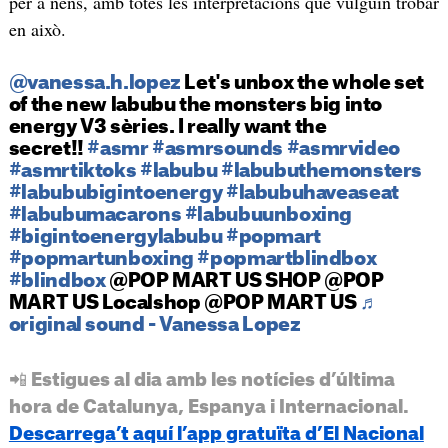
per a nens, amb totes les interpretacions que vulguin trobar
en això.
@vanessa.h.lopez
Let's unbox the whole set
of the new labubu the monsters big into
energy V3 sèries. I really want the
secret!!
#asmr
#asmrsounds
#asmrvideo
#asmrtiktoks
#labubu
#labubuthemonsters
#labububigintoenergy
#labubuhaveaseat
#labubumacarons
#labubuunboxing
#bigintoenergylabubu
#popmart
#popmartunboxing
#popmartblindbox
#blindbox
@POP MART US SHOP @POP
MART US Localshop @POP MART US
♬
original sound - Vanessa Lopez
📲 Estigues al dia amb les notícies d’última
hora de Catalunya, Espanya i Internacional.
Descarrega’t aquí l’app gratuïta d’El Nacional