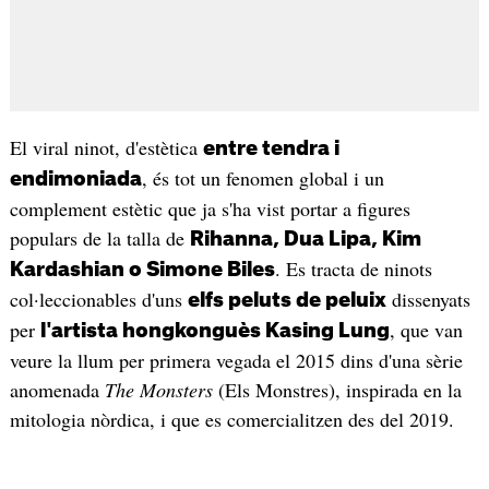
El viral ninot, d'estètica
entre tendra i
, és tot un fenomen global i un
endimoniada
complement estètic que ja s'ha vist portar a figures
populars de la talla de
Rihanna, Dua Lipa, Kim
. Es tracta de ninots
Kardashian o Simone Biles
col·leccionables d'uns
dissenyats
elfs peluts de peluix
per
, que van
l'artista hongkonguès Kasing Lung
veure la llum per primera vegada el 2015 dins d'una sèrie
anomenada
The Monsters
(Els Monstres), inspirada en la
mitologia nòrdica, i que es comercialitzen des del 2019.