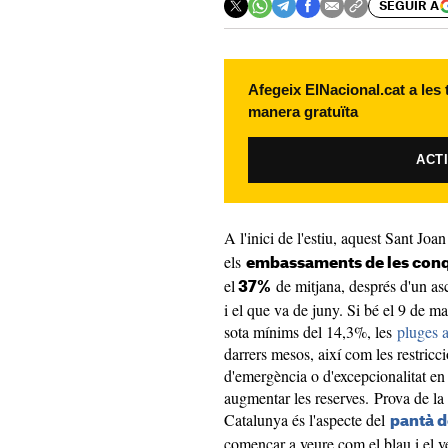
SEGUIR A
Afegeix ElNacional.cat a les
manera gratuïta
ACT
A l'inici de l'estiu, aquest Sant Joa
els
embassaments de les conq
el
de mitjana, després d'un asce
37%
i el que va de juny. Si bé el 9 de 
sota mínims del 14,3%, les
pluges a
darrers mesos, així com les restricc
d'emergència o d'excepcionalitat en
augmentar les reserves. Prova de la m
Catalunya és l'aspecte del
pantà d
començar a veure com el blau i el v