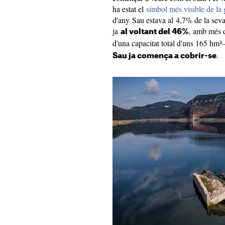
ha estat el
símbol més visible de la
d'any Sau estava al 4,7% de la seva c
ja
, amb més 
al voltant del 46%
d'una capacitat total d'uns 165 hm³
.
Sau ja comença a cobrir-se