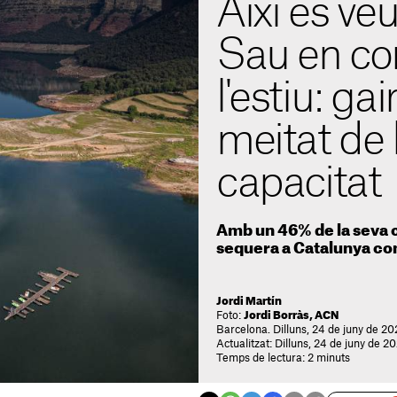
Així es ve
Sau en c
l'estiu: gai
meitat de 
capacitat
Amb un 46% de la seva ca
sequera a Catalunya com
Jordi Martín
Foto:
Jordi Borràs, ACN
Barcelona. Dilluns, 24 de juny de 2
Actualitzat: Dilluns, 24 de juny de 2
Temps de lectura: 2 minuts