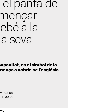
u el pantà de
omençar
rebé a la
la seva
pacitat, en el símbol de la
ença a cobrir-se l'església
024. 08:58
024. 09:09