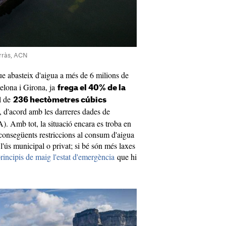
orràs, ACN
que abasteix d'aigua a més de 6 milions de
elona i Girona, ja
frega el 40%
de la
al de
236
hectòmetres cúbics
 d'acord amb les darreres dades de
. Amb tot, la situació encara es troba en
 consegüents restriccions al consum d'aigua
 i l'ús municipal o privat; si bé són més laxes
rincipis de maig l'estat d'emergència
que hi