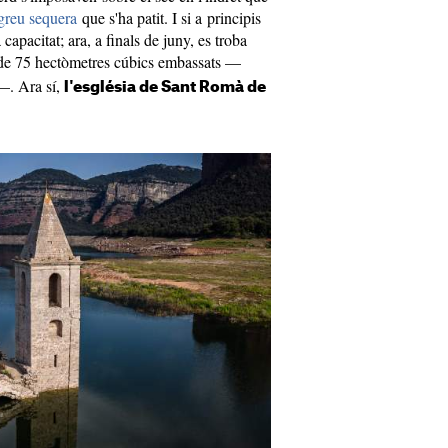
 greu sequera
que s'ha patit. I si a principis
apacitat; ara, a finals de juny, es troba
de 75 hectòmetres cúbics embassats —
—. Ara sí,
l'església de Sant Romà de