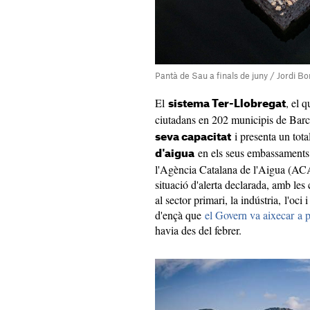
Pantà de Sau a finals de juny / Jordi B
El
, el 
sistema Ter-Llobregat
ciutadans en 202 municipis de Barc
i presenta un tot
seva capacitat
en els seus embassaments,
d'aigua
l'Agència Catalana de l'Aigua (ACA)
situació d'alerta declarada, amb les
al sector primari, la indústria, l'oci
d'ençà que
el Govern va aixecar a p
havia des del febrer.