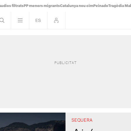
udios filtrats
PP menors migrants
Catalunya nou cim
Peinado
Tragèdia Ma
SEQUERA