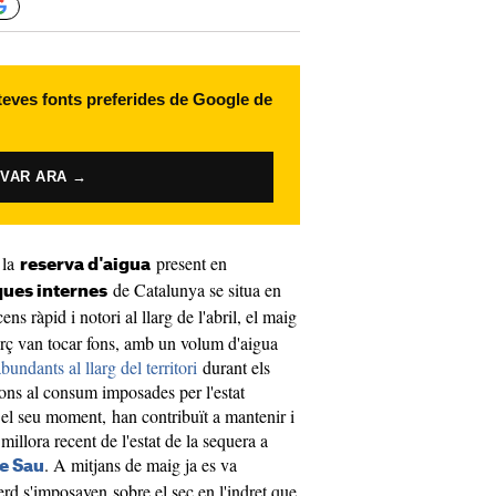
 teves fonts preferides de Google de
IVAR ARA →
n la
present en
reserva d'aigua
de Catalunya se situa en
ues internes
ns ràpid i notori al llarg de l'abril, el maig
març van tocar fons, amb un volum d'aigua
bundants al llarg del territori
durant els
ions al consum imposades per l'estat
 el seu moment, han contribuït a mantenir i
illora recent de l'estat de la sequera a
. A mitjans de maig ja es va
e Sau
erd s'imposaven sobre el sec en l'indret que