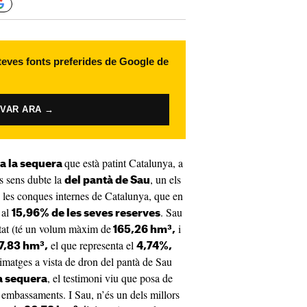
 teves fonts preferides de Google de
IVAR ARA →
que està patint Catalunya, a
ra la sequera
és sens dubte la
, un els
del pantà de Sau
les conques internes de Catalunya, que en
 al
. Sau
15,96% de les seves reserves
tat (té un volum màxim de
i
165,26 hm³,
el que representa el
7,83 hm³,
4,74%,
 imatges a vista de dron del pantà de Sau
, el testimoni viu que posa de
a sequera
s embassaments. I Sau, n’és un dels millors