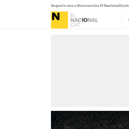
Segueix-nos a Discover
Joc El Nacional
Ceut