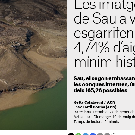
Les imatg
de Sau a v
esgarrifen
4,74% d’ai
mínim hist
Sau, el segon embassa
les conques internes, ú
dels 165,26 possibles
Ketty Calatayud
/
ACN
Foto:
Jordi Borràs (ACN)
Barcelona. Dissabte, 27 de gener de
Actualitzat: Diumenge, 19 de maig d
Temps de lectura: 2 minuts