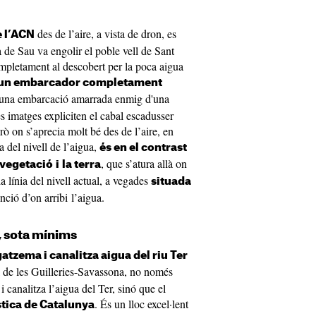
des de l’aire, a vista de dron, es
e l’ACN
 de Sau va engolir el poble vell de Sant
mpletament al descobert per la poca aigua
un embarcador completament
guna embarcació amarrada enmig d'una
s imatges expliciten el cabal escadusser
erò on s’aprecia molt bé des de l’aire, en
a del nivell de l’aigua,
és en el contrast
, que s’atura allà on
a vegetació
i
la terra
 la línia del nivell actual, a vegades
situada
nció d’on arribi l’aigua.
a, sota mínims
zema i canalitza aigua del riu Ter
al de les Guilleries-Savassona, no només
 canalitza l’aigua del Ter, sinó que el
. És un lloc excel·lent
ística de Catalunya