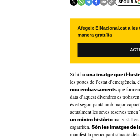
SEGUIR A
Afegeix ElNacional.cat a les
manera gratuïta
ACT
Si hi ha
una imatge que il·lust
les portes de l’estat d’emergència, 
que formen 
nou embassaments
data d’aquest divendres es trobaven
és el segon pantà amb major capaci
actualment les seves reserves tenen
mai vist. Les
un mínim històric
esgarrifen.
Són les imatges de l
manifest la preocupant situació del