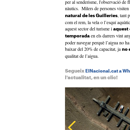
per al senderisme, l'observació de fl
nàutics. Milers de persones visiten
, tant 
natural de les Guilleries
com el rem, la vela o l’esquí aquàti
aquest sector del turisme i
aquest
en els darrers vint an
temporada
poder navegar perquè l’aigua no ha 
baixar del 20% de capacitat, ja
no 
qualitat de l’aigua.
Segueix
ElNacional.cat a W
l'actualitat, en un clic!