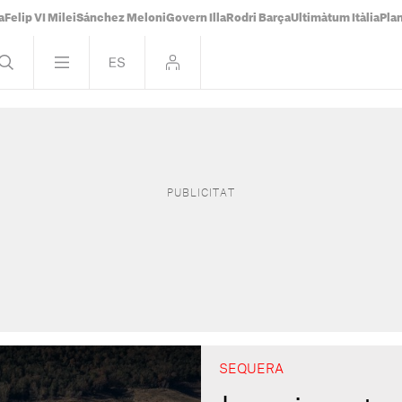
a
Felip VI Milei
Sánchez Meloni
Govern Illa
Rodri Barça
Ultimàtum Itàlia
Pla
SEQUERA