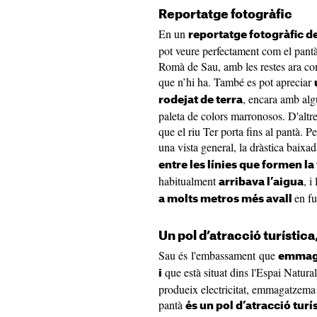
Reportatge fotogràfic
En un
reportatge fotogràfic d
pot veure perfectament com el pantà
Romà de Sau, amb les restes ara co
que n’hi ha. També es pot apreciar
, encara amb al
rodejat de terra
paleta de colors marronosos. D'altre
que el riu Ter porta fins al pantà. P
una vista general, la dràstica baixad
entre les línies que formen l
habitualment
, i
arribava l’aigua
en fu
a molts metros més avall
Un pol d’atracció turístic
Sau és l'embassament que
emmagat
que està situat dins l'Espai Natur
i
produeix electricitat, emmagatzema i
pantà
és un pol d’atracció tur