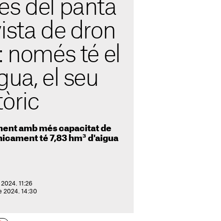
es del pantà
ista de dron
: només té el
gua, el seu
òric
ment amb més capacitat de
nicament té 7,83 hm³ d'aigua
 2024. 11:26
e 2024. 14:30