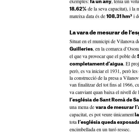
exemples:
, tenia un vo
fa un any
de la seva capacitat), i la 
18,62%
mateixa data és de
i 
108,31 hm³
La vara de mesurar de l’e
Situat en el municipi de Vilanova 
, en la comarca d’Osona
Guilleries
el que va provocar que el poble de
S
. El pro
completament d’aigua
però, es va iniciar el 1931, però l
la construcció de la presa a Vilano
van finalitzar del tot fins al 1966, 
va canviant quan baixa el nivell de 
l’església de Sant Romà de S
una mena de
vara de mesurar l’
capacitat, es pot veure únicament
la
tota
l’església queda exposad
encimbellada en un turó ressec.