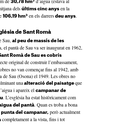
lum de
d’aigua (estava al
30,78 hm³
mitjana dels
en la
últims cinc anys
de
en els darrers
.
106,19 hm³
deu anys
sglésia de Sant Romà
de Sau,
al peu de massís de les
, el pantà de Sau va ser inaugurat en 1962,
ant Romà de Sau es cobrís
jecte original de construir l’embassament,
es obres no van començar fins al 1942, amb
va de Sau (Osona) el 1949. Les obres no
culminant una
que
alteració del paisatge
l’aigua i apareix el
campanar de
. L’església ha estat històricament com
au
. Quan es troba a bona
aigua del pantà
però actualment
 punta del campanar,
completament a la vista, fins i tot
a