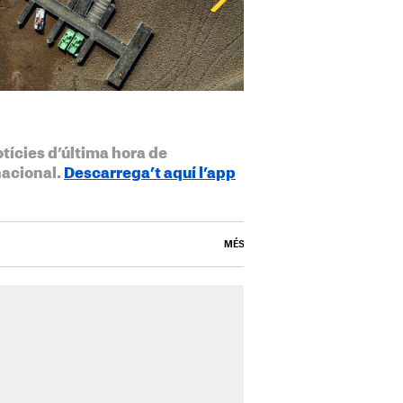
otícies d’última hora de
nacional.
Descarrega’t aquí l’app
MÉS