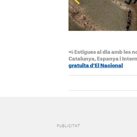
📲 Estigues al dia amb les n
Catalunya, Espanya i Inter
gratuïta d’El Nacional