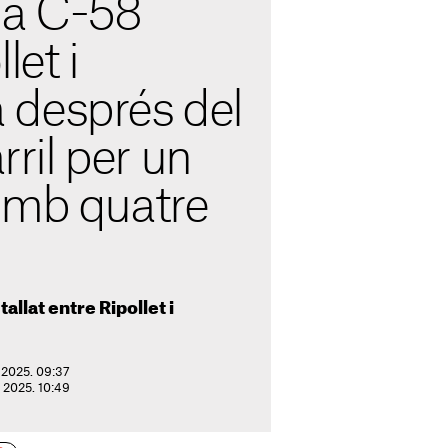
la C-58
let i
després del
arril per un
amb quatre
tallat entre Ripollet i
e 2025. 09:37
e 2025. 10:49