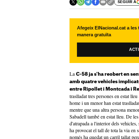
SEGUIR A
Afegeix ElNacional.cat a les
manera gratuïta
ACT
La
C-58 ja s'ha reobert en se
amb quatre vehicles implicats 
entre Ripollet i Montcada i R
traslladat tres persones en estat lle
home i un menor han estat traslladats
mentre que una altra persona menor d
Sabadell també en estat lleu. De les
d'atrapada a l'interior dels vehicles
ha provocat el tall de tota la via en
només ha quedat un carril tallat per