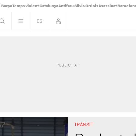
i Barça
Temps violent Catalunya
Antifrau Sílvia Orriols
Asassinat Barcelon
TRÀNSIT