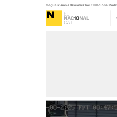
Segueix-nos a Discover
Joc El Nacional
Rodr