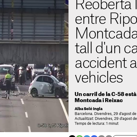
Reoberta 
entre Ripol
Montcada 
tall d'un c
accident 
vehicles
Un carril de la C-58 està 
Montcada i Reixac
Alba Solé Ingla
Barcelona. Divendres, 29 d'agost d
Actualitzat: Divendres, 29 d'agost d
Temps de lectura: 1 minut