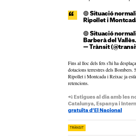
🟢 Situació normal
Ripollet i Montcada
🟢 Situació normal
Barberà del Vallès
— Trànsit (@transi
Fins al lloc dels fets s'hi ha despla
dotacions terrestres dels Bombers. S
Ripollet i Montcada i Reixac ja est
retencions.
📲 Estigues al dia amb les n
Catalunya, Espanya i Inter
gratuïta d’El Nacional
TRÀNSIT