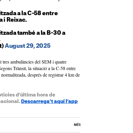
itzada a la C-58 entre
 i Reixac.
itzada també a la B-30 a
.
t)
August 29, 2025
çat tres ambulàncies del SEM i quatre
egons Trànsit, la situació a la C-58 entre
à normalitzada, després de registrar 4 km de
otícies d’última hora de
nacional.
Descarrega’t aquí l’app
MÉS