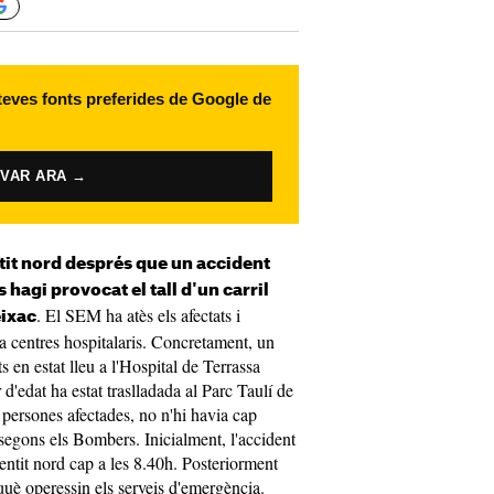
 teves fonts preferides de Google de
IVAR ARA →
ntit nord després que un accident
hagi provocat el tall d'un carril
. El SEM ha atès els afectats i
eixac
u a centres hospitalaris. Concretament, un
 en estat lleu a l'Hospital de Terrassa
'edat ha estat traslladada al Parc Taulí de
 persones afectades, no n'hi havia cap
, segons els Bombers. Inicialment, l'accident
 sentit nord cap a les 8.40h. Posteriorment
què operessin els serveis d'emergència.