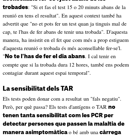
: "Si et fas el test 15 o 20 minuts abans de la
trobades
reunió en tens el resultat". En aquest context també ha
advertit que "no et pots fer un test quan ja tinguis mal de
cap, te l'has de fer abans de tenir una trobada". D'aquesta
manera, ha insistit en el fet que com més a prop estiguem
d'aquesta reunió o trobada és més aconsellable fer-se'l.
"
. I cal tenir en
No te l'has de fer el dia abans
compte que si la trobada dura 12 hores, també ens podem
contagiar durant aquest espai temporal".
La sensibilitat dels TAR
Els tests poden donar com a resultat un "fals negatiu".
Però, per què passa? Els tests d'antígens o TAR
no
tenen tanta sensibilitat com les PCR per
detectar persones que passen la malaltia de
o bé amb una
manera asimptomàtica
càrrega