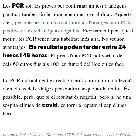
Les
són les proves per confirmar un test d'antigens
PCR
positiu i també són les que tenen més sensibilitat. Aquests
dies,
per internet han circulat infinitat d'imatges amb PCR
positives i tests d'antígens negatius.
Precisament per aquest
motiu, les PCR tenen una fiabilitat més alta. No tot són
avantatges.
Els resultats poden tardar entre 24
. El preu d'una PCR pot variar, des
hores i 48 hores
dels 60 euros fins als 100, en funció del lloc on es faci.
La PCR normalment es realitza per confirmar una infecció
o en el cas dels viatges per confirmar que no la tenim. És
possible, però, que si el resultat és negatiu, però hi ha una
sospita clínica de
, es torni a repetir al cap d'unes
covid
hores.
Imatge principal: Un test d'antígens o TAR. Cal recordar que si el resultat és