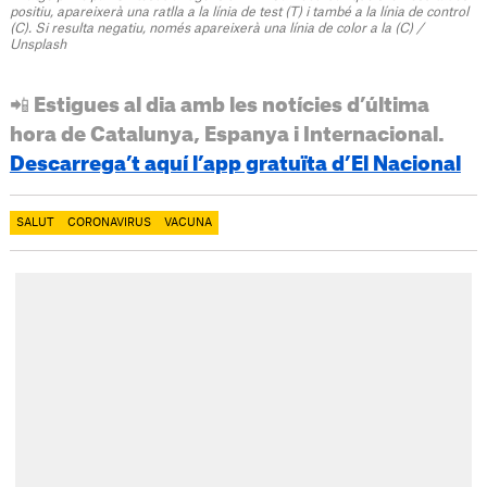
positiu, apareixerà una ratlla a la línia de test (T) i també a la línia de control
(C). Si resulta negatiu, només apareixerà una línia de color a la (C) /
Unsplash
📲 Estigues al dia amb les notícies d’última
hora de Catalunya, Espanya i Internacional.
Descarrega’t aquí l’app gratuïta d’El Nacional
SALUT
CORONAVIRUS
VACUNA