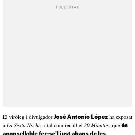
El viròleg i divulgador
ha exposat
José Antonio López
a
La Sexta Noche,
i tal com recull el
20 Minutos,
que
és
aconsellable fer-se'l just abans de les