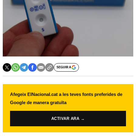
SEGUIR A
Afegeix ElNacional.cat a les teves fonts preferides de
Google de manera gratuïta
ACTIVAR ARA →