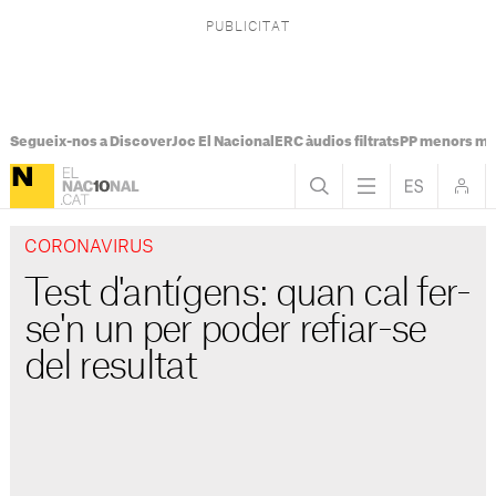
Segueix-nos a Discover
Joc El Nacional
ERC àudios filtrats
PP menors mi
CORONAVIRUS
Test d'antígens: quan cal fer-
se'n un per poder refiar-se
del resultat