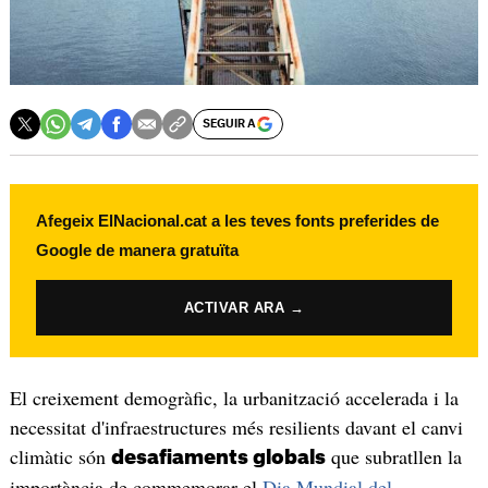
SEGUIR A
Afegeix ElNacional.cat a les teves fonts preferides de
Google de manera gratuïta
ACTIVAR ARA →
El creixement demogràfic, la urbanització accelerada i la
necessitat d'infraestructures més resilients davant el canvi
climàtic són
que subratllen la
desafiaments globals
importància de commemorar el
Dia Mundial del