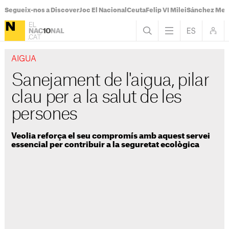
Segueix-nos a Discover
Joc El Nacional
Ceuta
Felip VI Milei
Sánchez Mel
AIGUA
Sanejament de l'aigua, pilar
clau per a la salut de les
persones
Veolia reforça el seu compromís amb aquest servei
essencial per contribuir a la seguretat ecològica