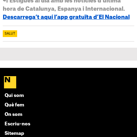
📲 Estigues al dia amb les notícies d’última
hora de Catalunya, Espanya i Internacional.
Descarrega’t aquí l’app gratuïta d’El Nacional
SALUT
Qui som
Què fem
On som
Escriu-nos
Sitemap