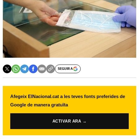
SEGUIR A
Afegeix ElNacional.cat a les teves fonts preferides de
Google de manera gratuïta
ACTIVAR ARA →