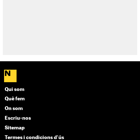
Qui som
Què fem
On som
Escriu-nos
Sitemap
Termes i condicions d'ús