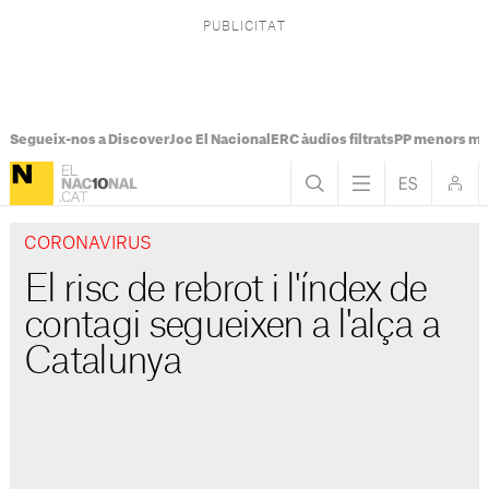
Segueix-nos a Discover
Joc El Nacional
ERC àudios filtrats
PP menors mi
CORONAVIRUS
El risc de rebrot i l'índex de
contagi segueixen a l'alça a
Catalunya