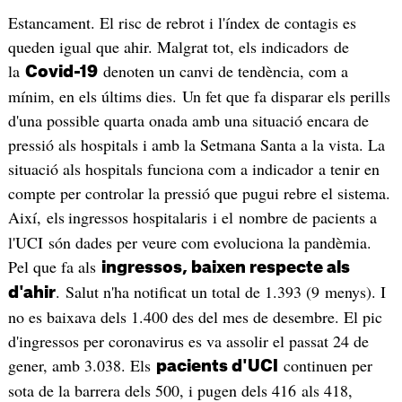
Estancament. El risc de rebrot i l'índex de contagis es
queden igual que ahir. Malgrat tot, els indicadors de
la
denoten un canvi de tendència, com a
Covid-19
mínim, en els últims dies. Un fet que fa disparar els perills
d'una possible quarta onada amb una situació encara de
pressió als hospitals i amb la Setmana Santa a la vista. La
situació als hospitals funciona com a indicador a tenir en
compte per controlar la pressió que pugui rebre el sistema.
Així, els
ingressos hospitalaris i el nombre de pacients a
l'UCI són dades per veure com evoluciona la pandèmia.
Pel que fa als
ingressos, baixen respecte als
. Salut n'ha notificat un total de 1.393 (9 menys). I
d'ahir
no es baixava dels 1.400 des del mes de desembre. El pic
d'ingressos per coronavirus es va assolir el passat 24 de
gener, amb 3.038. Els
continuen per
pacients d'UCI
sota de la barrera dels 500, i pugen dels 416 als 418,