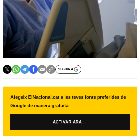
SEGUIR A
Afegeix ElNacional.cat a les teves fonts preferides de
Google de manera gratuïta
ACTIVAR ARA →