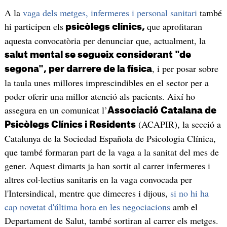
A la
vaga dels metges, infermeres i personal sanitari
també
hi participen els
que aprofitaran
psicòlegs clínics,
aquesta convocatòria per denunciar que, actualment, la
salut mental se segueix considerant "de
, i per posar sobre
segona", per darrere de la física
la taula unes millores imprescindibles en el sector per a
poder oferir una millor atenció als pacients. Així ho
assegura en un comunicat l’
Associació Catalana de
(ACAPIR), la secció a
Psicòlegs Clínics i Residents
Catalunya de la Sociedad Española de Psicologia Clínica,
que també formaran part de la vaga a la sanitat del mes de
gener. Aquest dimarts ja han sortit al carrer infermeres i
altres col·lectius sanitaris en la vaga convocada per
l'Intersindical, mentre que dimecres i dijous,
si no hi ha
cap novetat d'última hora en les negociacions
amb el
Departament de Salut, també sortiran al carrer els metges.