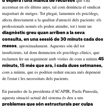
que s'ha
d'espera i una manca de recursos
accentuat en els últims anys, tal com denúncia el sindicat
majoritari de metges. Tot plegat, lamenten els psicòlegs,
afecta directament a la qualitat d'atenció dels pacients: els
professionals només els poden atendre, tot i tenir un
diagnòstic greu quan arriben a la seva
consulta, en una sessió de 30 minuts cada dos
, aproximadament. Aquestes són del tot
mesos
insuficients, tal dom denuncien els psicòlegs clínics, que
reclamen fer un seguiment amb visites de com a mínim
45
minuts, 15 més que ara, i cada dues setmanes,
com a mínim, que es podrien reduir encara més depenent
de l'estat i les necessitats dels pacients.
En paraules de la presidenta d'ACAPIR, Paola Punsoda,
aquesta situació actual del sistema és deu a uns
problemes que són estructurals per culpa