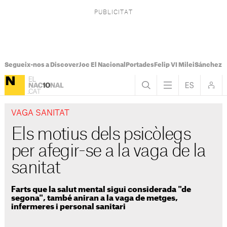
Segueix-nos a Discover
Joc El Nacional
Portades
Felip VI Milei
Sánchez 
VAGA SANITAT
Els motius dels psicòlegs
per afegir-se a la vaga de la
sanitat
Farts que la salut mental sigui considerada "de
segona", també aniran a la vaga de metges,
infermeres i personal sanitari