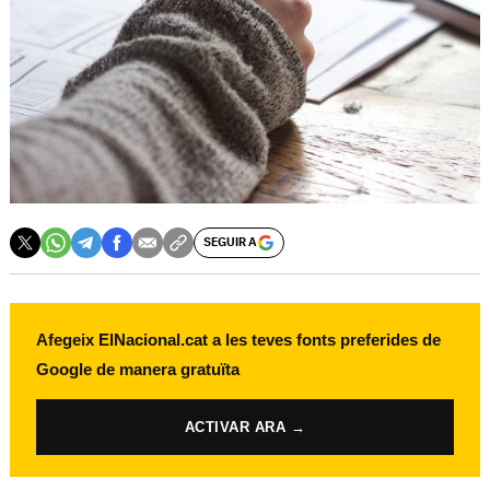
SEGUIR A
Afegeix ElNacional.cat a les teves fonts preferides de
Google de manera gratuïta
ACTIVAR ARA →