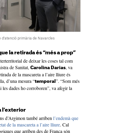
e d’atenció primària de Navarcles
que la retirada és “més a prop”
nterterritorial de deixar les coses tal com
istra de Sanitat,
, va
Carolina Darias
irada de la mascareta a l’aire lliure és
ella, d’una mesura “
”. “Som més
temporal
 les dades ho corroboren”, va afegir la
 l’exterior
ions d’Argimon també arriben
l’endemà que
tat de la mascareta a l’aire lliure
. Cal
ògiques que arriben des de França són