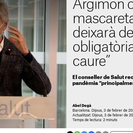
Argimon c
mascareta 
deixarà de
obligatòri
caure”
El conseller de Salut r
pandèmia “principalmen
Abel Degà
Barcelona. Dijous, 3 de febrer de 2
Actualitzat: Dijous, 3 de febrer de 2
Temps de lectura: 2 minuts