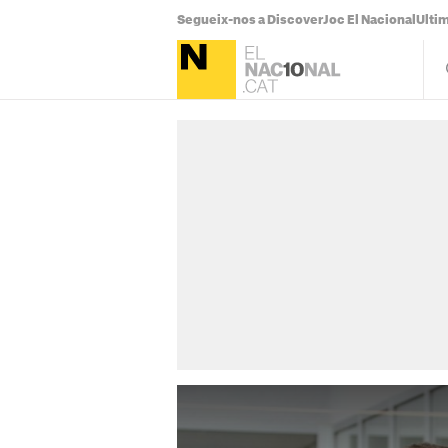
Segueix-nos a Discover
Joc El Nacional
Ultim