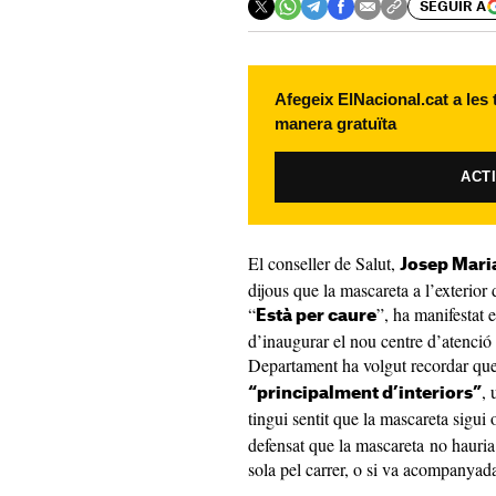
SEGUIR A
Afegeix ElNacional.cat a les
manera gratuïta
ACT
El conseller de Salut,
Josep Mari
dijous que la mascareta a l’exterior 
“
”, ha manifestat 
Està per caure
d’inaugurar el nou centre d’atenció 
Departament ha volgut recordar qu
, 
“principalment d’interiors”
tingui sentit que la mascareta sigui 
defensat que la mascareta no hauria 
sola pel carrer, o si va acompanyad