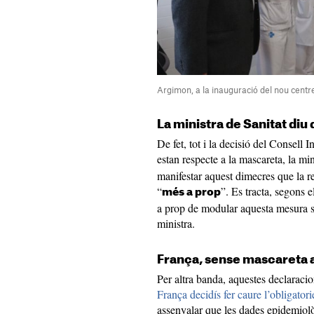
Argimon, a la inauguració del nou centr
La ministra de Sanitat diu 
De fet, tot i la decisió del Consell I
estan respecte a la mascareta, la min
manifestar aquest dimecres que la ret
“
”. Es tracta, segons 
més a prop
a prop de modular aquesta mesura si
ministra.
França, sense mascareta a
Per altra banda, aquestes declarac
França decidís fer caure l’obligatorie
assenyalar que les dades epidemiol