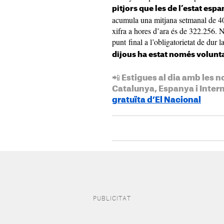
pitjors que les de l’estat esp
acumula una mitjana setmanal de 40
xifra a hores d’ara és de 322.256. N
punt final a l’obligatorietat de dur la
dijous ha estat només voluntar
📲 Estigues al dia amb les n
Catalunya, Espanya i Inter
gratuïta d’El Nacional