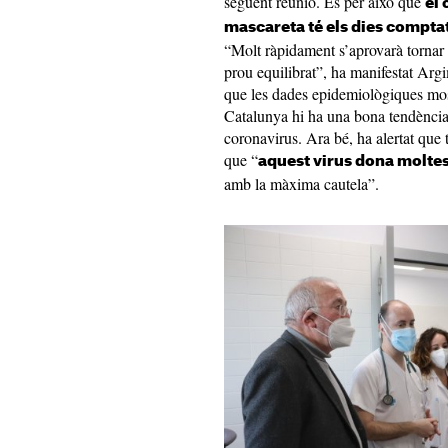
següent reunió. És per això que
el 
mascareta té els dies comptat
“Molt ràpidament s’aprovarà tornar 
prou equilibrat”, ha manifestat Arg
que les dades epidemiològiques most
Catalunya hi ha una bona tendència 
coronavirus. Ara bé, ha alertat que t
que “
aquest virus dona moltes
amb la màxima cautela”.