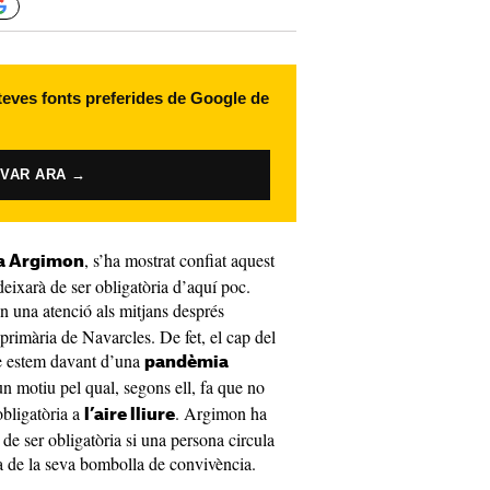
 teves fonts preferides de Google de
IVAR ARA →
, s’ha mostrat confiat aquest
a Argimon
deixarà de ser obligatòria d’aquí poc.
en una atenció als mitjans després
primària de Navarcles. De fet, el cap del
e estem davant d’una
pandèmia
un motiu pel qual, segons ell, fa que no
obligatòria a
. Argimon ha
l’aire lliure
de ser obligatòria si una persona circula
a de la seva bombolla de convivència.