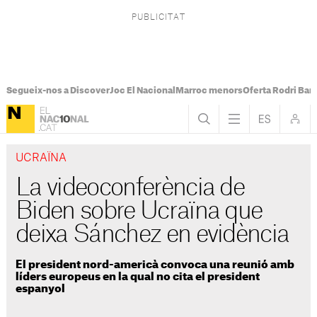
Segueix-nos a Discover
Joc El Nacional
Marroc menors
Oferta Rodri Bar
UCRAÏNA
La videoconferència de
Biden sobre Ucraïna que
deixa Sánchez en evidència
El president nord-americà convoca una reunió amb
líders europeus en la qual no cita el president
espanyol