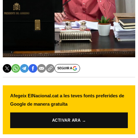
SEGUIR A
Afegeix ElNacional.cat a les teves fonts preferides de
Google de manera gratuïta
ACTIVAR ARA →