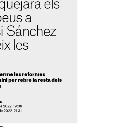
quejarà els
peus a
i Sánchez
x les
terme les reformes
ini per rebre la resta dels
g
ss
de 2022. 19:08
de 2022. 21:31