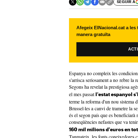
SEGUIR A
Afegeix ElNacional.cat a les
manera gratuïta
ACT
Espanya no compleix les condicion
s'arrisca seriosament a no rebre la r
Segons ha revelat la prestigiosa ag
el mes passat
l'estat espanyol s
terme la reforma d'un nou sistema d
Brussel·les a canvi de trametre la 
és el segon país que es beneficiarà 
conseqüències nefastes que va tenir 
160 mil milions d'euros en to
Tanmateix, les fonts coneixedores c