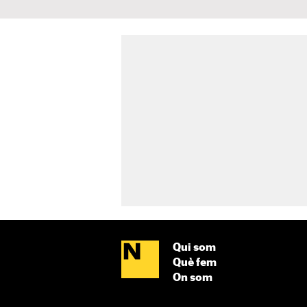
Qui som
Què fem
On som