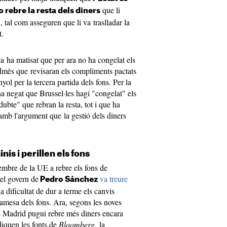
que li
o rebre la resta dels diners
, tal com asseguren que li va traslladar la
t.
 ha matisat que per ara no ha congelat els
admès que revisaran els compliments pactats
yol per la tercera partida dels fons. Per la
ha negat que Brussel·les hagi "congelat" els
ubte" que rebran la resta, tot i que ha
amb l'argument que la gestió dels diners
nis i perillen els fons
embre de la UE a rebre els fons de
 el govern de
va treure
Pedro Sánchez
la dificultat de dur a terme els canvis
ramesa dels fons. Ara, segons les noves
e Madrid pugui rebre més diners encara
diquen les fonts de
Bloomberg
, la