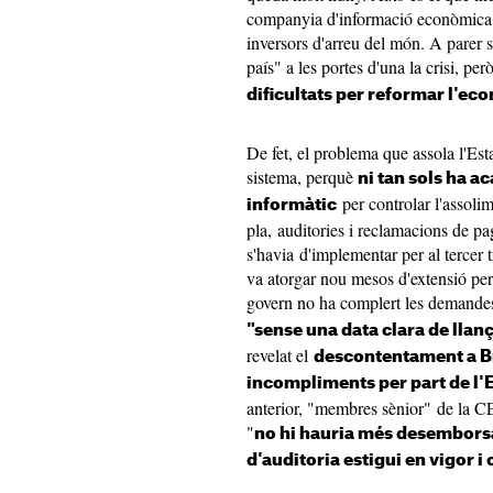
companyia d'informació econòmica lí
inversors d'arreu del món. A parer s
país" a les portes d'una la crisi, però
dificultats per reformar l'ec
De fet, el problema que assola l'Est
sistema, perquè
ni tan sols ha a
per controlar l'assolim
informàtic
pla, auditories i reclamacions de p
s'havia d'implementar per al tercer 
va atorgar nou mesos d'extensió per 
govern no ha complert les demandes
"sense una data clara de lla
revelat el
descontentament a Bru
incompliments per part de l'
anterior, "membres sènior" de la CE
"
no hi hauria més desemborsa
d'auditoria estigui en vigor 