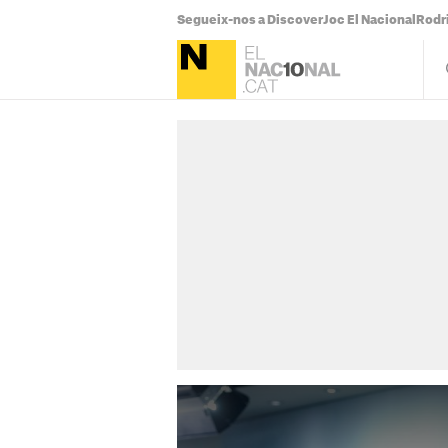
Segueix-nos a Discover
Joc El Nacional
Rodr