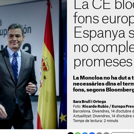
La CE blo
fons euro
Espanya s
no complei
promeses
La Moncloa no ha dut a 
necessàries dins el term
fons, segons Bloomber
Sara Brull i Ortega
Foto:
Ricardo Rubio / Europa Pre
Barcelona. Divendres, 14 d'octubre 
Actualitzat: Divendres, 14 d'octubre 
Temps de lectura: 2 minuts