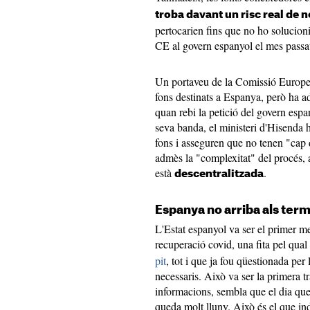
troba davant un risc real de n
pertocarien fins que no ho solucioni
CE al govern espanyol el mes passa
Un portaveu de la Comissió Europea
fons destinats a Espanya, però ha 
quan rebi la petició del govern espan
seva banda, el ministeri d'Hisenda 
fons i asseguren que no tenen "cap d
admès la "complexitat" del procés, 
està
.
descentralitzada
Espanya no arriba als termi
L'Estat espanyol va ser el primer m
recuperació covid, una fita pel qual
pit
, tot i que ja fou qüestionada per 
necessaris. Això va ser la primera t
informacions, sembla que el dia qu
queda molt lluny. Això és el que in