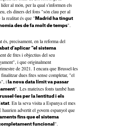
der al món, per la qual s'informen els
eu, els diners del fons "són clau per al
 la realitat és que "
Madrid ha tingut
".
onomia des de fa molt de temps
at és, precisament, en la reforma del
cabat d'aplicar "el sistema
ent de fites i objectius del seu
agament", i que originalment
trimestre de 2021. I encara que Brussel·les
finalitzar dues fites sense completar, "el
", i
la nova data límit va passar
". Les mateixes fonts també han
nçament
ssel·les per la lentitud i els
. En la seva visita a Espanya el mes
Estat
 haurien advertit el govern espanyol que
ments fins que el sistema
".
i completament funcional