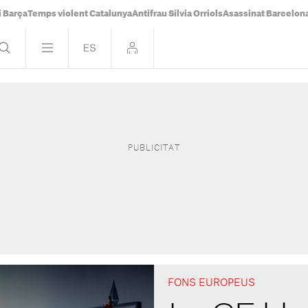
i Barça
Temps violent Catalunya
Antifrau Sílvia Orriols
Asassinat Barcelon
FONS EUROPEUS