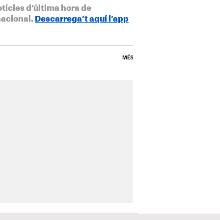
otícies d’última hora de
nacional.
Descarrega’t aquí l’app
MÉS