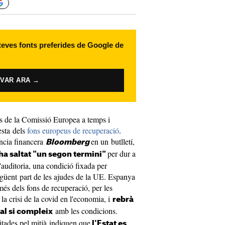
 teves fonts preferides de Google de
IVAR ARA →
s de la Comissió Europea a temps i
esta dels
fons europeus de recuperació
.
ència financera
en un butlletí,
Bloomberg
per dur a
'ha saltat "un segon termini"
'auditoria, una condició fixada per
següent part de les ajudes de la UE. Espanya
més dels fons de recuperació, per les
la crisi de la covid en l'economia, i
rebrà
amb les condicions.
tal si compleix
itades pel mitjà indiquen que
l'Estat es