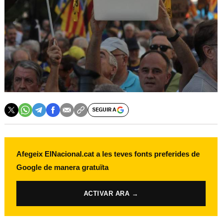
SEGUIR A
Afegeix ElNacional.cat a les teves fonts preferides de
Google de manera gratuïta
ACTIVAR ARA →