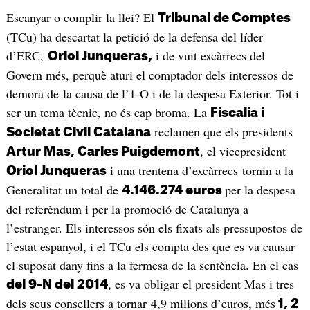
Escanyar o complir la llei? El
Tribunal de Comptes
(TCu) ha descartat la petició de la defensa del líder
d’ERC,
i de vuit excàrrecs del
Oriol Junqueras,
Govern més, perquè aturi el comptador dels interessos de
demora de la causa de l’1-O i de la despesa Exterior. Tot i
ser un tema tècnic, no és cap broma. La
Fiscalia i
reclamen que els presidents
Societat Civil Catalana
, el vicepresident
Artur Mas, Carles Puigdemont
i una trentena d’excàrrecs tornin a la
Oriol Junqueras
Generalitat un total de
per la despesa
4.146.274 euros
del referèndum i per la promoció de Catalunya a
l’estranger. Els interessos són els fixats als pressupostos de
l’estat espanyol, i el TCu els compta des que es va causar
el suposat dany fins a la fermesa de la sentència. En el cas
, es va obligar el president Mas i tres
del 9-N del 2014
dels seus consellers a tornar 4,9 milions d’euros, més
1, 2