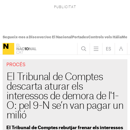
Segueix-nos a Discover
Joc El Nacional
Portades
Controls vols Itàlia
Mes
PROCÉS
El Tribunal de Comptes
descarta aturar els
interessos de demora de l'1-
O: pel 9-N se’n van pagar un
milió
El Tribunal de Comptes rebutjar frenar els interessos