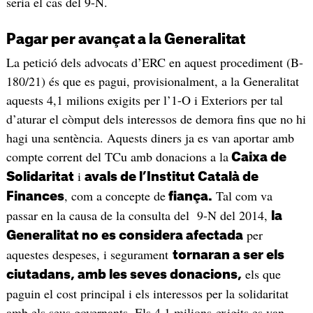
seria el cas del 9-N.
Pagar per avançat a la Generalitat
La petició dels advocats d’ERC en aquest procediment (B-
180/21) és que es pagui, provisionalment, a la Generalitat
aquests 4,1 milions exigits per l’1-O i Exteriors per tal
d’aturar el còmput dels interessos de demora fins que no hi
hagi una sentència. Aquests diners ja es van aportar amb
compte corrent del TCu amb donacions a la
Caixa de
i
Solidaritat
avals de l’Institut Català de
, com a concepte de
Tal com va
Finances
fiança.
passar en la causa de la consulta del 9-N del 2014,
la
per
Generalitat no es considera afectada
aquestes despeses, i segurament
tornaran a ser els
els que
ciutadans, amb les seves donacions,
paguin el cost principal i els interessos per la solidaritat
amb els seus governants. Els 4,1 milions exigits es van