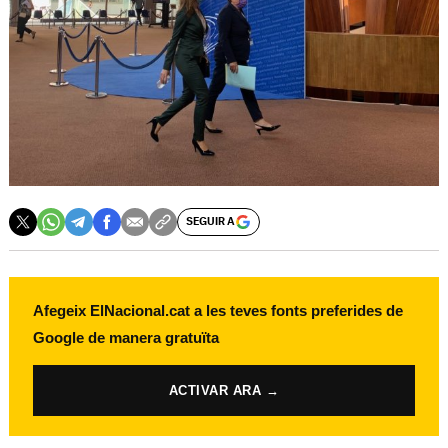
SEGUIR A
Afegeix ElNacional.cat a les teves fonts preferides de
Google de manera gratuïta
ACTIVAR ARA →