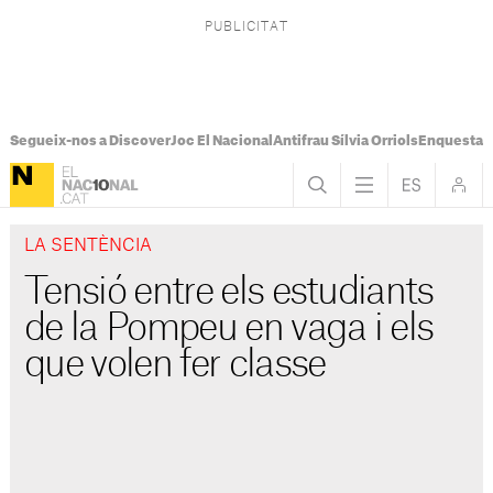
Segueix-nos a Discover
Joc El Nacional
Antifrau Sílvia Orriols
Enquesta F
LA SENTÈNCIA
Tensió entre els estudiants
de la Pompeu en vaga i els
que volen fer classe