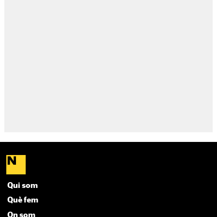
Qui som
Què fem
On som