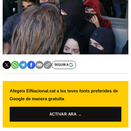
SEGUIR A
Afegeix ElNacional.cat a les teves fonts preferides de
Google de manera gratuïta
ACTIVAR ARA →