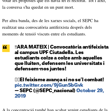
votar les propostes que els havia fet el rectorat. Tot i això,
la conversa s'ha quedat en un punt mort.
Per altra banda, des de les xarxes socials, el SEPC ha
realitzat una convocatòria antifeixista després dels
moments de tensió viscuts entre els estudiants.
‼️ARA MATEIX | Convocatòria antifeixista
al campus UPF Ciutadella. Les
estudiants colze a colze amb aquelles
que lluiten, defensem les universitats i
defensem-nos juntes!
✊🏻El feixisme avança si no se’l combat!
pic.twitter.com/9jGunSbGvk
— SEPC (@SEPC_nacional)
October 29,
2019
A la concentració també han acabat venint estudiants de la