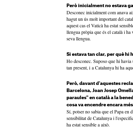
Però inicialment no estava gar
Desconec inicialment com anava aix
hagut un ús molt important del català
aquest cas el Vaticà ha estat sensibl
llengua pròpia que és el català i ha
seva llengua.
Si estava tan clar, per què hi
Ho desconec. Suposo que hi havia u
tan present, i a Catalunya hi ha aque
Però, davant d'aquestes recl
Barcelona, Joan Josep Omella,
paraules" en català a la bened
cosa va encendre encara més 
Sí, potser no sabia que el Papa en di
sensibilitat de Catalunya i l'especifi
ha estat sensible a això.