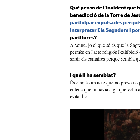
Què pensa de l'incident que h
benedicció de la Torre de Je
participar expulsades perquè
interpretar Els Segadors i po
partitures?
A veure, jo el que sé és que la Sag
permès en l'acte religiós l'exhibici
sortir els cantaires perquè sembla q
I què li ha semblat?
És clar, és un acte que no preveu aqu
entenc que hi havia algú que volia ap
evitar-ho.