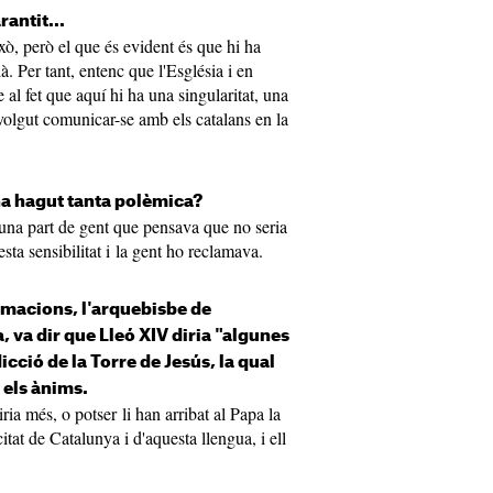
antit...
ò, però el que és evident és que hi ha
. Per tant, entenc que l'Església i en
e al fet que aquí hi ha una singularitat, una
 volgut comunicar-se amb els catalans en la
 ha hagut tanta polèmica?
na part de gent que pensava que no seria
sta sensibilitat i la gent ho reclamava.
amacions, l'arquebisbe de
 va dir que Lleó XIV diria "algunes
icció de la Torre de Jesús, la qual
els ànims.
ria més, o potser li han arribat al Papa la
citat de Catalunya i d'aquesta llengua, i ell