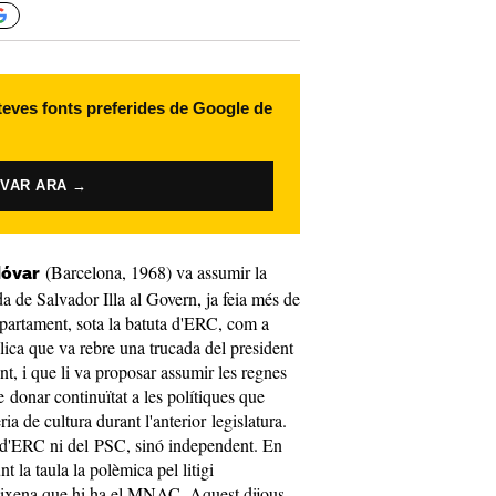
 teves fonts preferides de Google de
IVAR ARA →
(Barcelona, 1968) va assumir la
dóvar
a de Salvador Illa al Govern, ja feia més de
partament, sota la batuta d'ERC, com a
lica que va rebre una trucada del president
nt, i que li va proposar assumir les regnes
e donar continuïtat a les polítiques que
ia de cultura durant l'anterior legislatura.
d'ERC ni del PSC, sinó independent. En
t la taula la polèmica pel litigi
Sixena que hi ha el MNAC. Aquest dijous,