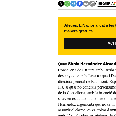
SEGUIR A
Afegeix ElNacional.cat a les
manera gratuïta
ACT
Quan
Sònia Hernández Almo
Conselleria de Cultura amb l'arribad
dos anys que treballava a aquell De
directora general de Patrimoni. Exp
Illa, al qual no coneixia personalme
de la Conselleria, amb la intenció d
s'havien estat duent a terme en matèr
Hernández argumenta que no és ni 
assumir el càrrec, es va trobar damun
amb l'Aragó sobre les pintures de 