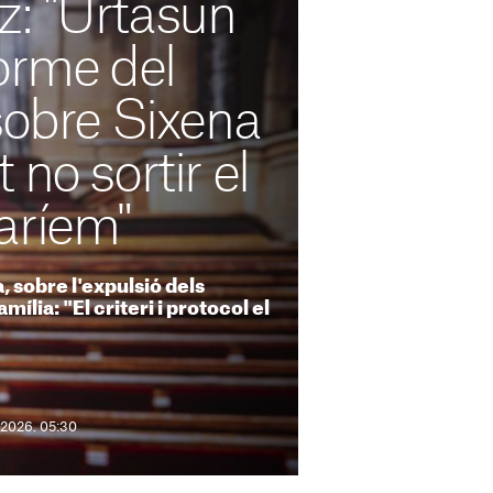
: "Urtasun
forme del
sobre Sixena
 no sortir el
aríem"
, sobre l'expulsió dels
mília: "El criteri i protocol el
 2026. 05:30