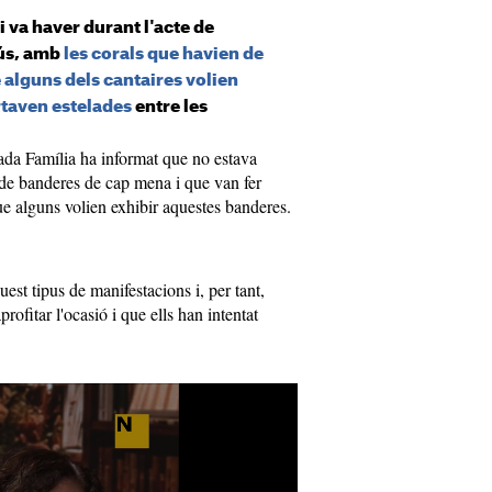
i va haver durant l'acte de
sús, amb
les corals que havien de
 alguns dels cantaires volien
rtaven estelades
entre les
rada Família ha informat que no estava
ó de banderes de cap mena i que van fer
ue alguns volien exhibir aquestes banderes.
est tipus de manifestacions i, per tant,
rofitar l'ocasió i que ells han intentat