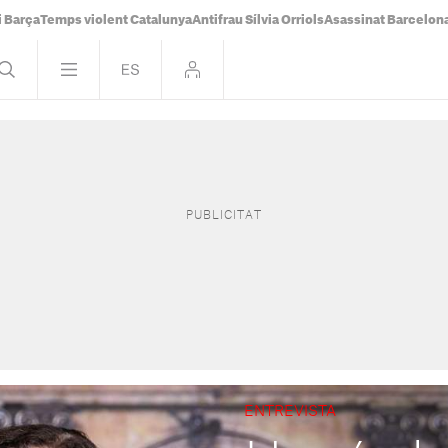
i Barça
Temps violent Catalunya
Antifrau Sílvia Orriols
Asassinat Barcelon
ENTREVISTA