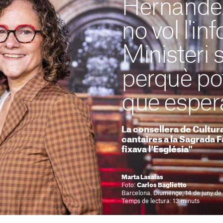
Hernández
no vol l'in
Ministeri 
perquè pot
que esper
La consellera de Cultura
cantaires a la Sagrada Fa
fixava l'Església"
Marta Lasalas
Foto:
Carlos Baglietto
Barcelona. Diumenge, 14 de juny de
Temps de lectura: 13 minuts