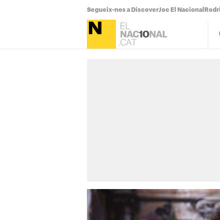
Segueix-nos a Discover
Joc El Nacional
Rodr