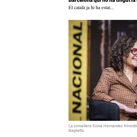
Barcelona qui no ha tingut la 
El català ja hi ha estat...
La consellera Sònia Hernández Almodó
Baglietto