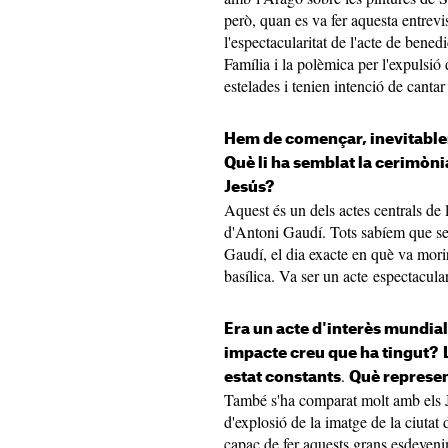
però, quan es va fer aquesta entrevis
l'espectacularitat de l'acte de bened
Família i la polèmica per l'expulsió
estelades i tenien intenció de canta
Hem de començar, inevitablem
Què li ha semblat la cerimòni
Jesús?
Aquest és un dels actes centrals de
d'Antoni Gaudí. Tots sabíem que s
Gaudí, el dia exacte en què va morir
basílica. Va ser un acte espectacula
Era un acte d'interès mundial
impacte creu que ha tingut?
.
estat constants
Què represen
També s'ha comparat molt amb els 
d'explosió de la imatge de la ciutat
capaç de fer aquests grans esdeveni