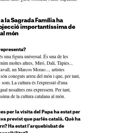
 a la Sagrada Família ha
ojecció importantíssima de
 al món
 representa?
s una figura universal. És una de les
enim moltes altres, Miró, Dalí, Tàpies...
vall, un Marcos Morao..., artistes
 són coneguts arreu del món i que, per tant,
e som.
La cultura és l'expressió d'una
 qual nosaltres ens expressem. Per tant,
ssima de la cultura catalana al món.
s per la visita del Papa ha estat per
ava previst que parlés català. Què ha
rn? Ha estat l'arquebisbat de