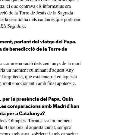
ta, el que centrava els informatius era
icció de la Torre de Jesús de la Sagrada
 de la cerimònia dels cantaires que portaven
r
Els Segadors
.
ent, parlant del viatge del Papa.
a de benedicció de la Torre de
 la commemoració dels cent anys de la mort
eria un moment culminant d'aquest Any
 l'arquitecte, que està enterrat en aquesta
r, molt emocionant i amb final apoteòsic.
, per la presència del Papa. Quin
Les comparacions amb Madrid han
ta per a Catalunya?
Jocs Olímpics. Torna a ser un moment
 de Barcelona, d'aquesta ciutat, sempre
ments amb gust, sobrietat i amb capacitat