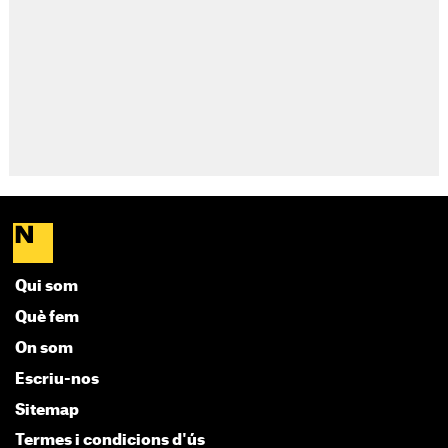
Qui som
Què fem
On som
Escriu-nos
Sitemap
Termes i condicions d'ús