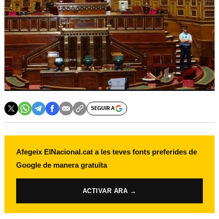
SEGUIR A
Afegeix ElNacional.cat a les teves fonts preferides de
Google de manera gratuïta
ACTIVAR ARA →