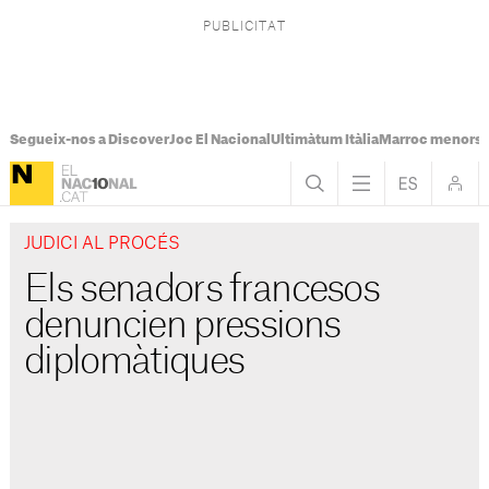
Segueix-nos a Discover
Joc El Nacional
Ultimàtum Itàlia
Marroc menors
JUDICI AL PROCÉS
Els senadors francesos
denuncien pressions
diplomàtiques