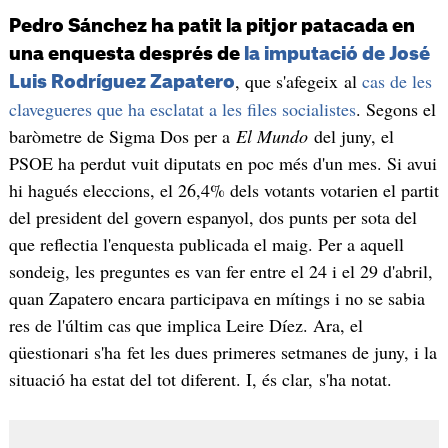
Pedro Sánchez ha patit la pitjor patacada en
una enquesta després de
la imputació de José
, que s'afegeix al
cas de les
Luis Rodríguez Zapatero
clavegueres que ha esclatat a les files socialistes
. Segons el
baròmetre de Sigma Dos per a
El Mundo
del juny, el
PSOE ha perdut vuit diputats en poc més d'un mes. Si avui
hi hagués eleccions, el 26,4% dels votants votarien el partit
del president del govern espanyol, dos punts per sota del
que reflectia l'enquesta publicada el maig. Per a aquell
sondeig, les preguntes es van fer entre el 24 i el 29 d'abril,
quan Zapatero encara participava en mítings i no se sabia
res de l'últim cas que implica Leire Díez. Ara, el
qüestionari s'ha fet les dues primeres setmanes de juny, i la
situació ha estat del tot diferent. I, és clar, s'ha notat.