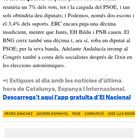
reuniria un 7% dels vots, tot i la caiguda del PSOE, i tan
sols obtindria deu diputats; i Podemos, només dos escons i
el 3,4% dels suports. ERC encara puja una dècima
insuficient, mentre que Junts, EH Bildu i PNB cauen. El
BNG creix també una dècima i, ara sí, roba un diputat al
PSOE; per la seva banda, Adelante Andalucía irromp al
Congrés també a costa dels socialistes després de l'èxit en
les eleccions autonòmiques.
📲 Estigues al dia amb les notícies d’última
hora de Catalunya, Espanya i Internacional.
Descarrega’t aquí l’app gratuïta d’El Nacional
PEDRO SÁNCHEZ
GOVERN ESPANYOL
PSOE
CORRUPCIÓ
JOSÉ LUIS RODRÍ