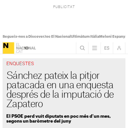
Segueix-nos a Discover
Joc El Nacional
Ultimàtum Itàlia
Meloni Espanya
ENQUESTES
Sánchez pateix la pitjor
patacada en una enquesta
després de la imputació de
Zapatero
El PSOE perd vuit diputats en poc més d'un mes,
segons un baròmetre del juny