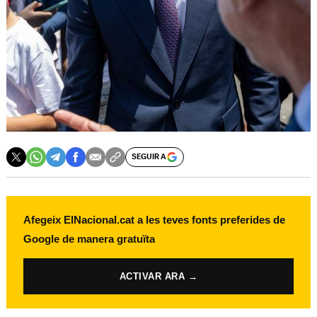
SEGUIR A
Afegeix ElNacional.cat a les teves fonts preferides de
Google de manera gratuïta
ACTIVAR ARA →