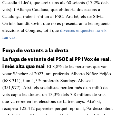
Castella i Lleó), que creix fins als 60 seients (17,2% dels
vots); i Aliança Catalana, que obtindria dos escons a
Catalunya, traient-n'hi un al PSC. Ara bé, els de Sílvia
Orriols han dit sovint que no es presentaran a les següents
eleccions al Congrés, tot i que
diverses enquestes no els
fan cas
.
Fuga de votants a la dreta
La fuga de votants del PSOE al PP i Vox és real,
. El 8,8% de les persones que van
i més alta que mai
votar Sánchez el 2023, ara prefereix Alberto Núñez Feijóo
(688.311), i un 4,5% prefereix Santiago Abascal
(351,977). Així, els socialistes perden més d'un milió de
vots cap a les dretes, un 13,3% dels 7,8 milions de vots
que va rebre en les eleccions de fa tres anys. Això sí,
recupera 122.412 paperetes perquè rep un 1,5% descontent
amb Feijóo —d'Abascal, zero. Però res no pot pal·liar les