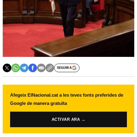
SEGUIR A
Afegeix ElNacional.cat a les teves fonts preferides de
Google de manera gratuïta
ACTIVAR ARA →