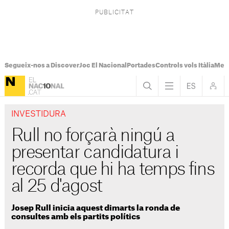
Segueix-nos a Discover
Joc El Nacional
Portades
Controls vols Itàlia
Mes
INVESTIDURA
Rull no forçarà ningú a
presentar candidatura i
recorda que hi ha temps fins
al 25 d'agost
Josep Rull inicia aquest dimarts la ronda de
consultes amb els partits polítics