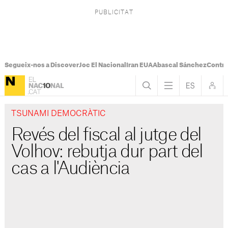
Segueix-nos a Discover
Joc El Nacional
Iran EUA
Abascal Sánchez
Control
TSUNAMI DEMOCRÀTIC
Revés del fiscal al jutge del
Volhov: rebutja dur part del
cas a l'Audiència