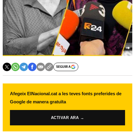
SEGUIR A
Afegeix ElNacional.cat a les teves fonts preferides de
Google de manera gratuïta
ACTIVAR ARA →