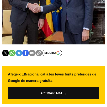
SEGUIR A
Afegeix ElNacional.cat a les teves fonts preferides de
Google de manera gratuïta
ACTIVAR ARA →