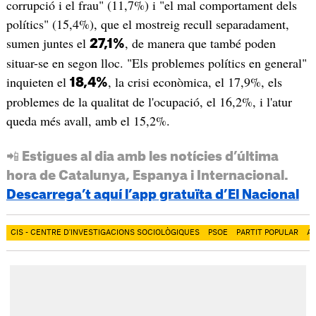
corrupció i el frau" (11,7%) i "el mal comportament dels
polítics" (15,4%), que el mostreig recull separadament,
sumen juntes el
, de manera que també poden
27,1%
situar-se en segon lloc. "Els problemes polítics en general"
inquieten el
, la crisi econòmica, el 17,9%, els
18,4%
problemes de la qualitat de l'ocupació, el 16,2%, i l'atur
queda més avall, amb el 15,2%.
📲 Estigues al dia amb les notícies d’última
hora de Catalunya, Espanya i Internacional.
Descarrega’t aquí l’app gratuïta d’El Nacional
CIS - CENTRE D'INVESTIGACIONS SOCIOLÒGIQUES
PSOE
PARTIT POPULAR
AL