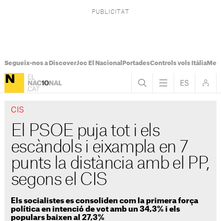
Segueix-nos a Discover
Joc El Nacional
Portades
Controls vols Itàlia
Mes
CIS
El PSOE puja tot i els
escàndols i eixampla en 7
punts la distància amb el PP,
segons el CIS
Els socialistes es consoliden com la primera força
política en intenció de vot amb un 34,3% i els
populars baixen al 27,3%