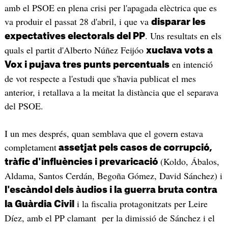
amb el PSOE en plena crisi per l'apagada elèctrica que es
va produir el passat 28 d'abril, i que va
disparar les
. Uns resultats en els
expectatives electorals del PP
quals el partit d'Alberto Núñez Feijóo
xuclava vots a
en intenció
Vox i pujava tres punts percentuals
de vot respecte a l'estudi que s'havia publicat el mes
anterior, i retallava a la meitat la distància que el separava
del PSOE.
I un mes després, quan semblava que el govern estava
completament
assetjat pels casos de corrupció,
(Koldo, Ábalos,
tràfic d'influències i prevaricació
Aldama, Santos Cerdán, Begoña Gómez, David Sánchez) i
l'escàndol dels àudios i la guerra bruta contra
i la fiscalia protagonitzats per Leire
la Guàrdia Civil
Díez, amb el PP clamant per la dimissió de Sánchez i el