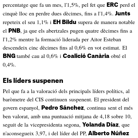
percentatge que fa un mes, l'1,5%, pel fet que
perd el
ERC
cinquè lloc en perdre dues dècimes, fins a l'1,4%.
Junts
repeteix el seu 1,1% i
supera de manera notable
EH Bildu
el
, ja que els abertzales pugen quatre dècimes fins a
PNB
l'1,2% mentre la formació liderada per Aitor Esteban
descendeix cinc dècimes fins al 0,6% en vot estimat. El
també cau al 0,6% i
obté el
BNG
Coalició Canària
0,4%.
Els líders suspenen
Pel que fa a la valoració dels principals líders polítics, al
baròmetre del CIS continuen suspenent. El president del
govern espanyol,
, continua sent el més
Pedro Sánchez
ben valorat, amb una puntuació mitjana de 4,18 sobre 10,
seguit de la vicepresidenta segona,
, que
Yolanda Díaz
n'aconsegueix 3,97, i del líder del PP,
Alberto Núñez