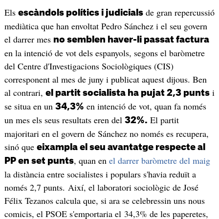
Els
de gran repercussió
escàndols polítics i judicials
mediàtica que han envoltat Pedro Sánchez i el seu govern
el darrer mes
no semblen haver-li passat factura
en la intenció de vot dels espanyols, segons el baròmetre
del Centre d'Investigacions Sociològiques (CIS)
corresponent al mes de juny i publicat aquest dijous. Ben
al contrari,
i
el partit socialista ha pujat 2,3 punts
se situa en un
en intenció de vot, quan fa només
34,3%
un mes els seus resultats eren del
El partit
32%.
majoritari en el govern de Sánchez no només es recupera,
sinó que
eixampla el seu avantatge respecte al
, quan en
el darrer baròmetre del maig
PP en set punts
la distància entre socialistes i populars s'havia reduït a
només 2,7 punts. Així, el laboratori sociològic de José
Félix Tezanos calcula que, si ara se celebressin uns nous
comicis, el PSOE s'emportaria el 34,3% de les paperetes,