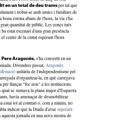
per tal que
dit en un total de deu trams
dament i trobar-se amb amics i familiars de
a bona estona abans de l'hora, la via s'ha
ran quantitat de públic. Les zones més
ha estat escenari d'una gran presència
el centre de la ciutat esperant l'hora
s'ha convertit en un
t, Pere Aragonès,
jornada. Divendres passat,
Aragonès
ifestació
unitària de l'independentisme pel
rregada d'organitzar-la, en què carregava
va per llançar "foc nou" a les institucions.
la qual se sumava la plana major d'Esquerra
tants, havia amenaçat de desmobilitzar
a estat tot al contrari o, com a mínim, no
embla indicar que la Diada d'avui
superarà
à aquesta jornada en una nova mostra de