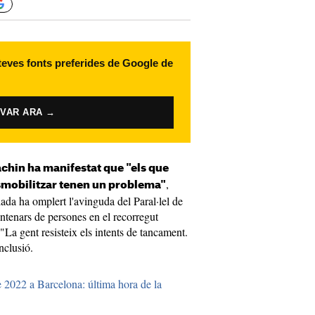
 teves fonts preferides de Google de
IVAR ARA →
achin ha manifestat que "els que
,
esmobilitzar tenen un problema"
ada ha omplert l'avinguda del Paral·lel de
ntenars de persones en el recorregut
 "La gent resisteix els intents de tancament.
onclusió.
e 2022 a Barcelona: última hora de la