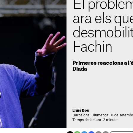
El proble
ara els qu
desmobili
Fachin
Primeres reaccions a l'è
Diada
Lluís Bou
Barcelona. Diumenge, 11 de setembr
Temps de lectura: 2 minuts