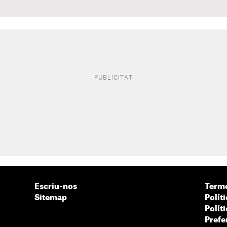
Escriu-nos
Terme
Sitemap
Políti
Polít
Prefe