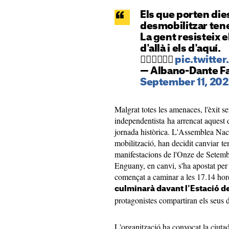
Els que porten die
desmobilitzar ten
La gent resisteix 
d'allà i els d'aquí.
✊🏼✊🏼✊🏼
pic.twitt
— Albano-Dante F
September 11, 202
Malgrat totes les amenaces, l'èxit s
independentista ha arrencat aquest
jornada històrica. L'Assemblea Nac
mobilització, han decidit canviar te
manifestacions de l'Onze de Setembr
Enguany, en canvi, s'ha apostat per
començat a caminar a les 17.14 hore
culminarà davant l'Estació de
protagonistes compartiran els seus 
L'organització ha convocat la ciutad