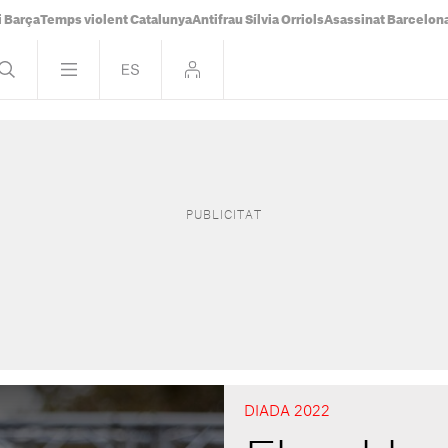
i Barça
Temps violent Catalunya
Antifrau Sílvia Orriols
Asassinat Barcelon
DIADA 2022