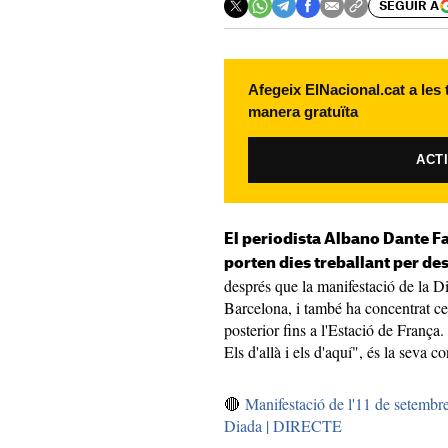
SEGUIR A
Afegeix ElNacional.cat a les
manera gratuïta
ACT
El periodista Albano Dante F
porten dies treballant per d
després que la manifestació de la Di
Barcelona, i també ha concentrat ce
posterior fins a l'Estació de França.
Els d'allà i els d'aquí", és la seva c
🔴
Manifestació de l'11 de setembr
Diada | DIRECTE