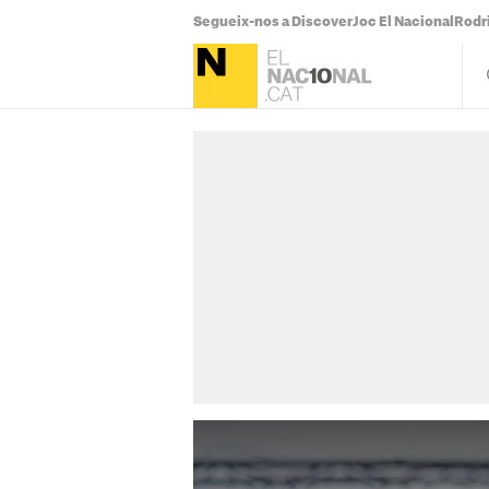
Segueix-nos a Discover
Joc El Nacional
Rodr