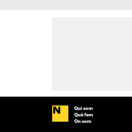
Qui som
Què fem
On som