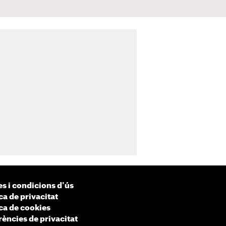
s i condicions d'ús
ca de privacitat
ica de cookies
rències de privacitat