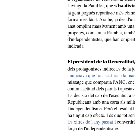
l'avinguda Paral·lel, que
s'ha divi
la gent pogués repartir-se més còmo
forma més fàcil. Ara bé, ja des d'un
anat omplint massivament amb una g
properes, com ara la Rambla, també 
d'independentistes, que han omplert 
indicada.
El president de la Generalita
dels protagonistes indirectes de la 
anunciava que no assistiria a la man
missatge que compartia l'ANC, enca
contra l'actitud dels partits i aposta
La decisió del cap de l'executiu, a 
Republicana amb una carta als mili
l'independentisme. Però el resultat h
ha tingut cap efecte. I és que tot s
les xifres de l'any passat
i convertir
força de l'independentisme.