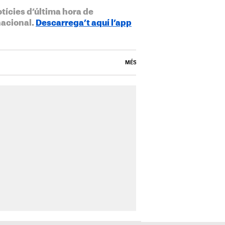
otícies d’última hora de
nacional.
Descarrega’t aquí l’app
MÉS