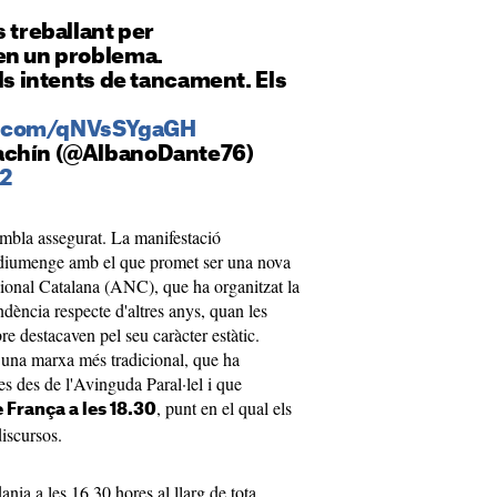
s treballant per
en un problema.
els intents de tancament. Els
er.com/qNVsSYgaGH
achín (@AlbanoDante76)
2
embla assegurat. La manifestació
 diumenge amb el que promet ser una nova
ional Catalana (ANC), que ha organitzat la
ndència respecte d'altres anys, quan les
e destacaven pel seu caràcter estàtic.
 una marxa més tradicional, que ha
s des de l'Avinguda Paral·lel i que
, punt en el qual els
 França a les 18.30
discursos.
ania a les 16.30 hores al llarg de tota