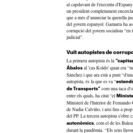
al capdavant de l'executiu d'Espanya
un president completament encerclat”
que a més d’anunciar la querella jud
del govern espanyol. Gamarra ha ass
corrupció del govern socialista “en to
judicial”.
Vuit autopistes de corrup
La primera autopista és la
“capita
al 'cas Koldo' quan era “m
Ábalos
Sánchez i que ara està a punt “d'u
autopista, és la que es va “
estendr
com una taca d'ol
de Transports”
entre els quals, ha citat “el
Ministe
Ministeri de l'Interior de Fernand
de Nadia Calviño, i així fins a prop
del PP. La tercera autopista s'obre 
, com el de les Balea
autonòmics
durant la pandèmia. “Els seus llav