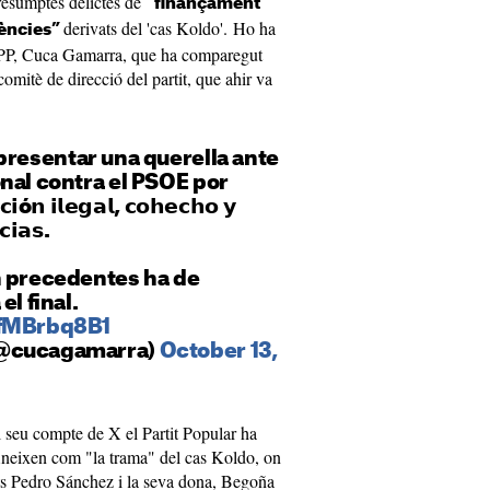
resumptes delictes de
“finançament
derivats del 'cas Koldo'. Ho ha
luències”
l PP, Cuca Gamarra, que ha comparegut
comitè de direcció del partit, que ahir va
presentar una querella ante
nal contra el PSOE por
ó𝗻 𝗶𝗹𝗲𝗴𝗮𝗹, 𝗰𝗼𝗵𝗲𝗰𝗵𝗼 𝘆
𝗰𝗶𝗮𝘀.
n precedentes ha de
el final.
FfMBrbq8B1
(@cucagamarra)
October 13,
l seu compte de X el Partit Popular ha
fineixen com "la trama" del cas Koldo, on
s Pedro Sánchez i la seva dona, Begoña