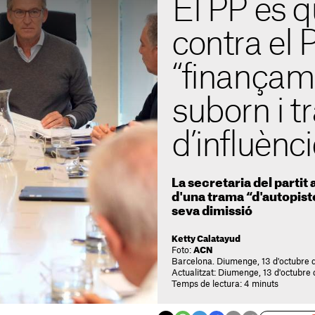
El PP es q
contra el
“finançamen
suborn i tr
d’influènci
La secretaria del partit
d'una trama “d'autopist
seva dimissió
Ketty Calatayud
Foto:
ACN
Barcelona. Diumenge, 13 d'octubre 
Actualitzat: Diumenge, 13 d'octubre
Temps de lectura: 4 minuts