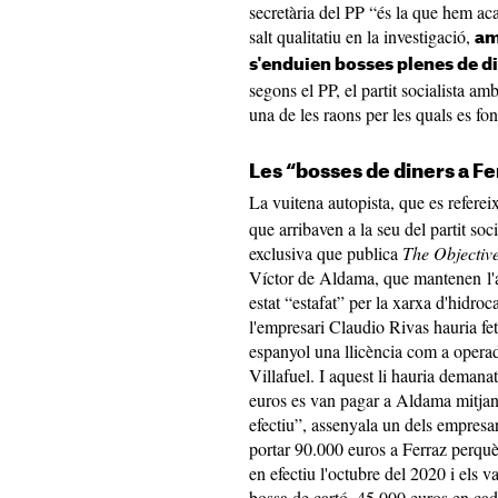
secretària del PP “és la que hem aca
salt qualitatiu en la investigació,
am
s'enduien bosses plenes de di
segons el PP, el partit socialista a
una de les raons per les quals es fo
Les “bosses de diners a F
La vuitena autopista, que es referei
que arribaven a la seu del partit soci
exclusiva que publica
The Objectiv
Víctor de Aldama, que mantenen l'a
estat “estafat” per la xarxa d'hidroca
l'empresari Claudio Rivas hauria fe
espanyol una llicència com a opera
Villafuel. I aquest li hauria deman
euros es van pagar a Aldama mitjanç
efectiu”, assenyala un dels empresar
portar 90.000 euros a Ferraz perq
en efectiu l'octubre del 2020 i els 
bossa de cartó, 45.000 euros en cad