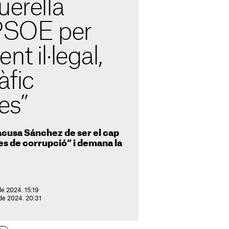
uerella
 PSOE per
t il·legal,
àfic
es”
 acusa Sánchez de ser el cap
es de corrupció” i demana la
de 2024. 15:19
 de 2024. 20:31