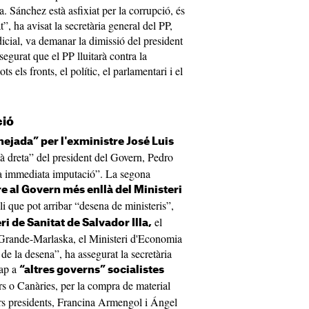
. Sánchez està asfixiat per la corrupció, és
, ha avisat la secretària general del PP,
icial, va demanar la dimissió del president
egurat que el PP lluitarà contra la
ts els fronts, el polític, el parlamentari i el
ció
nejada” per l'exministre José Luis
à dreta” del president del Govern, Pedro
na immediata imputació”. La segona
e al Govern més enllà del Ministeri
i que pot arribar “desena de ministeris”,
el
ri de Sanitat de Salvador Illa,
o Grande-Marlaska, el Ministeri d'Economia
 de la desena”, ha assegurat la secretària
cap a
“altres governs” socialistes
rs o Canàries, per la compra de material
ors presidents, Francina Armengol i Ángel