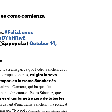
í es como comienza
s.
#FelizLunes
fIsDYbHRwE
 (@ppopular)
October 14,
t”
té res a amagar. Ja que Pedro Sánchez és el
e corrupció obertes,
exigim la seva
n tapar, en la trama Sánchez és
 afirmat Gamarra, qui ha qualificat
 apunta directament Pedro Sánchez, que
 és el quilòmetre zero de totes les
 davant d'una trama Sánchez”, ha recalcat
imissió. “No pot continuar ni un minut més