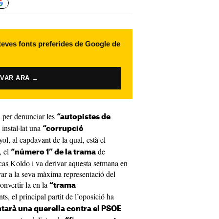
 teves fonts preferides de Google de
IVAR ARA →
a per denunciar les
“autopistes de
instal·lat una
“corrupció
ol, al capdavant de la qual, està el
, el
de
“número 1” de la trama
as Koldo i va derivar aquesta setmana en
var a la seva màxima representació del
convertir-la en la
“trama
, el principal partit de l’oposició ha
tarà una querella contra el PSOE