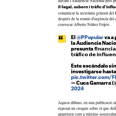
davant l'Audiència Nacional pels p
il·legal, suborn i tràfic d'inf
comunicat la secretària general de
després de la reunió d'urgència del 
convocar Alberto Núñez Feijóo.
El
@PPopular
va a 
la Audiencia Nacio
presunta 𝗳𝗶𝗻𝗮𝗻𝗰𝗶𝗮𝗰
𝘁𝗿á𝗳𝗶𝗰𝗼 𝗱𝗲 𝗶𝗻𝗳𝗹𝘂𝗲𝗻
Este escándalo si
investigarse hasta 
pic.twitter.com/
— Cuca Gamarra 
2024
Aquest dilluns, en una publicació a
exposat un croquis sobre el que de
apareixen com a màxims assenyalat