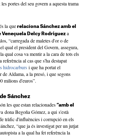
t les portes del seu govern a aquesta trama
és la que
relaciona Sánchez amb el
a
de Veneçuela Delcy Rodríguez
los, “carregada de maletes d'or o de
el qual el president del Govern, assegura,
 la qual cosa va mentir a la cara de tots els
 referència al cas que s'ha destapat
ls hidrocarburs
i que ha portat el
or de Aldama, a la presó, i que segons
00 milions d'euros”.
n de Sánchez
són les que
estan relacionades
“amb el
va dona Begoña Gómez, a qui s'està
e tràfic d'influències i corrupció en els
ánchez, “que ja és investigat per un jutjat
utopista a la qual ha fet referència la