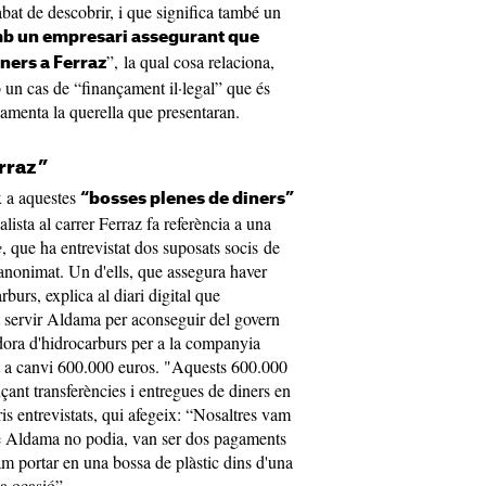
bat de descobrir, i que significa també un
b un empresari assegurant que
”, la qual cosa relaciona,
ners a Ferraz
mb un cas de “finançament il·legal” que és
namenta la querella que presentaran.
erraz”
x a aquestes
“bosses plenes de diners”
alista al carrer Ferraz fa referència a una
e
, que ha entrevistat dos suposats socis de
nonimat. Un d'ells, que assegura haver
rburs, explica al diari digital que
t servir Aldama per aconseguir del govern
dora d'hidrocarburs per a la companyia
at a canvi 600.000 euros. "Aquests 600.000
ant transferències i entregues de diners en
is entrevistats, qui afegeix: “Nosaltres vam
uè Aldama no podia, van ser dos pagaments
vam portar en una bossa de plàstic dins d'una
a ocasió”.