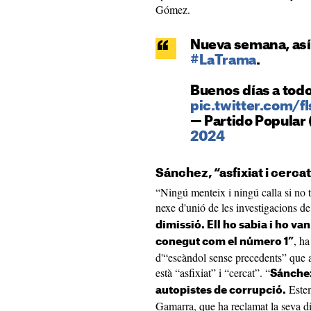
Gómez.
Nueva semana, as
#LaTrama
.
Buenos días a todo
pic.twitter.com/
— Partido Popular
2024
Sánchez, “asfixiat i cerca
“Ningú menteix i ningú calla si no 
nexe d'unió de les investigacions d
dimissió. Ell ho sabia i ho va
, ha
conegut com el número 1”
d'“escàndol sense precedents” que
està “asfixiat” i “cercat”. “
Sánchez
Estem
autopistes de corrupció.
Gamarra, que ha reclamat la seva d