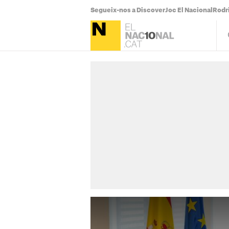
Segueix-nos a Discover
Joc El Nacional
Rodr