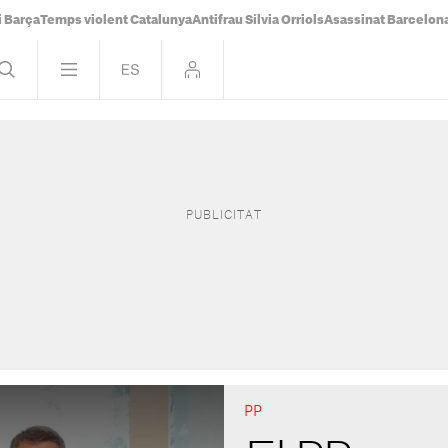
i Barça
Temps violent Catalunya
Antifrau Sílvia Orriols
Asassinat Barcelon
PP