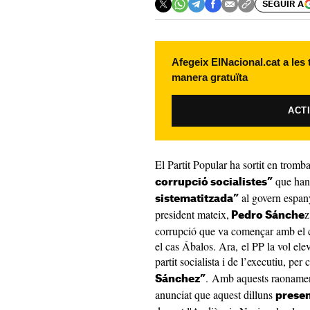
SEGUIR A
Afegeix ElNacional.cat a les
manera gratuïta
ACT
El Partit Popular ha sortit en tromb
que han 
corrupció socialistes”
al govern espany
sistematitzada”
president mateix,
z
Pedro Sánche
corrupció que va començar amb el c
el cas Ábalos. Ara, el PP la vol ele
partit socialista i de l’executiu, per 
. Amb aquests raonaments
Sánchez”
anunciat que aquest dilluns
presen