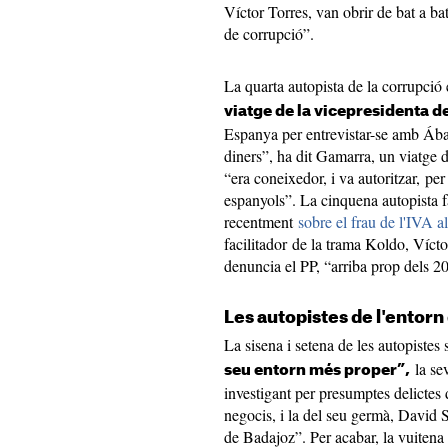
Víctor Torres, van obrir de bat a ba
de corrupció”.
La quarta autopista de la corrupció 
viatge de la vicepresidenta 
Espanya per entrevistar-se amb Ába
diners”, ha dit Gamarra, un viatge d
“era coneixedor, i va autoritzar, per
espanyols”. La cinquena autopista fa
recentment
sobre el frau de l'IVA a
facilitador de la trama Koldo, Víct
denuncia el PP, “arriba prop dels 2
Les autopistes de l'entor
La sisena i setena de les autopistes 
la se
seu entorn més proper”,
investigant per presumptes delictes d
negocis, i la del seu germà, David S
de Badajoz”. Per acabar, la vuitena a