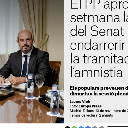
El PP apr
setmana l
del Senat 
endarreri
la tramita
l’amnistia
Els populars preveuen d
dimarts a la sessió plen
Jaume Vich
Foto:
Europa Press
Madrid. Dilluns, 13 de novembre de 
Temps de lectura: 2 minuts