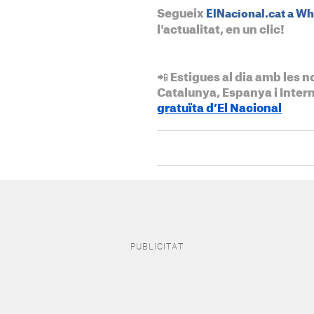
Segueix
ElNacional.cat a W
l'actualitat, en un clic!
📲 Estigues al dia amb les n
Catalunya, Espanya i Inter
gratuïta d’El Nacional