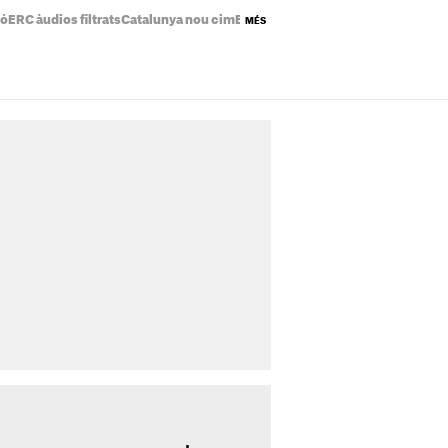
ió
ERC àudios filtrats
Catalunya nou cim
Eclipsi solar mapa
Preu de la llum a
MÉS