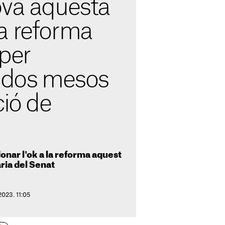
ova aquesta
a reforma
per
r dos mesos
ció de
onar l'ok a la reforma aquest
ària del Senat
2023. 11:05