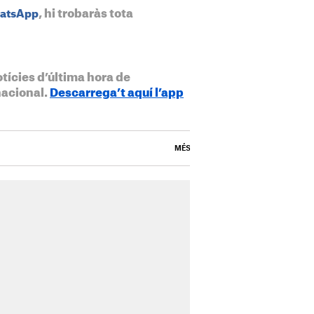
, hi trobaràs tota
hatsApp
otícies d’última hora de
nacional.
Descarrega’t aquí l’app
MÉS