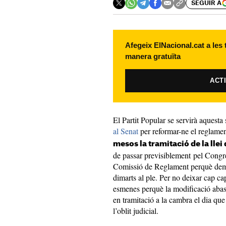
SEGUIR A
Afegeix ElNacional.cat a les
manera gratuïta
ACT
El Partit Popular se servirà aquest
al Senat
per reformar-ne el reglament,
mesos la tramitació de la llei
de passar previsiblement pel Congré
Comissió de Reglament perquè demà
dimarts al ple. Per no deixar cap cap
esmenes perquè la modificació abast
en tramitació a la cambra el dia que 
l’oblit judicial.