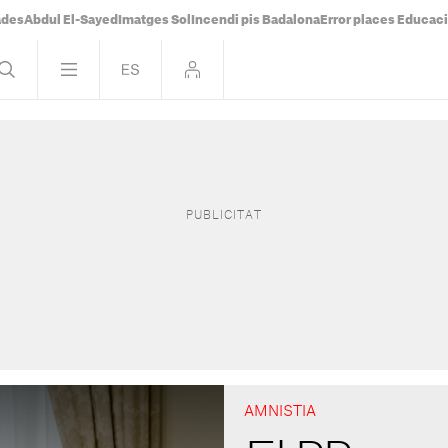
ades
Abdul El-Sayed
Imatges Sol
Incendi pis Badalona
Error places Educac
AMNISTIA