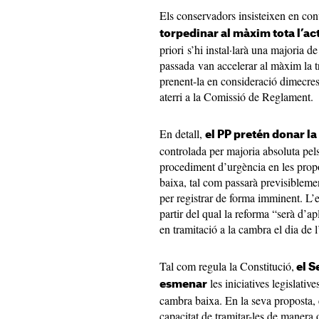
Els conservadors insisteixen en con
torpedinar al màxim tota l’act
priori s’hi instal·larà una majoria d
passada van accelerar al màxim la t
prenent-la en consideració dimecres
aterri a la Comissió de Reglament.
En detall,
el PP pretén donar la
controlada per majoria absoluta pels
procediment d’urgència en les propo
baixa, tal com passarà previsiblemen
per registrar de forma imminent. L’
partir del qual la reforma “serà d’ap
en tramitació a la cambra el dia de 
Tal com regula la Constitució,
el S
les iniciatives legislativ
esmenar
cambra baixa. En la seva proposta, e
capacitat de tramitar-les de manera or