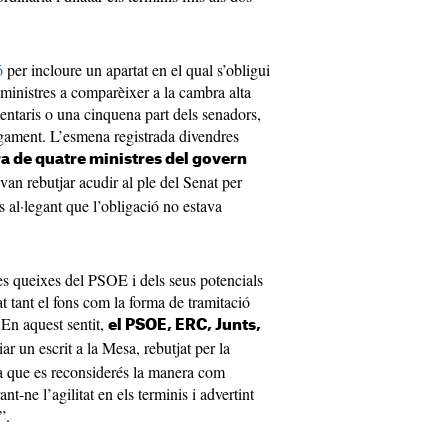
ó
per incloure un apartat en el qual s’obligui
s ministres a comparèixer a la cambra alta
entaris o una cinquena part dels senadors,
rgament. L’esmena registrada divendres
a de quatre ministres del govern
an rebutjar acudir al ple del Senat per
 al·legant que l’obligació no estava
les queixes del PSOE i dels seus potencials
t tant el fons com la forma de tramitació
 En aquest sentit,
el PSOE, ERC, Junts,
r un escrit a la Mesa, rebutjat per la
va que es reconsiderés la manera com
nt-ne l’agilitat en els terminis i advertint
”.