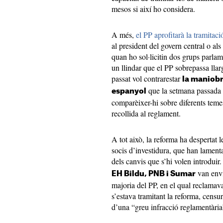
mesos si així ho considera.
A més,
el PP aprofitarà la tramitaci
al president del govern central o al
quan ho sol·licitin dos grups parlam
un llindar que el PP sobrepassa lla
passat vol contrarestar
la maniobr
que la setmana passada v
espanyol
comparèixer-hi sobre diferents temes
recollida al reglament.
A tot això, la reforma ha despertat 
socis d’investidura, que han lamenta
dels canvis que s’hi volen introduir.
van envia
EH Bildu, PNB i Sumar
majoria del PP, en el qual reclama
s’estava tramitant la reforma, censura
d’una “greu infracció reglamentària