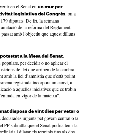
vertir en el Senat en
un mur per
, on a
ivitat legislativa del Congrés
e 179 diputats. De fet, la setmana
ramitació de la reforma del Reglament,
 passat amb l’objectiu que aquest dilluns
,
 potestat a la Mesa del Senat
 populars, per decidir o no aplicar el
sicions de llei que arriben de la cambra
t amb la llei d’amnistia que s’està polint
esmena registrada incorpora un canvi, a
licació a aquelles iniciatives que es trobin
l’entrada en vigor de la mateixa”.
enat disposa de vint dies per vetar o
es declarades urgents pel govern central o la
l PP subratlla que el Senat podria tenir la
dinària i dilatar els terminis fins als dos