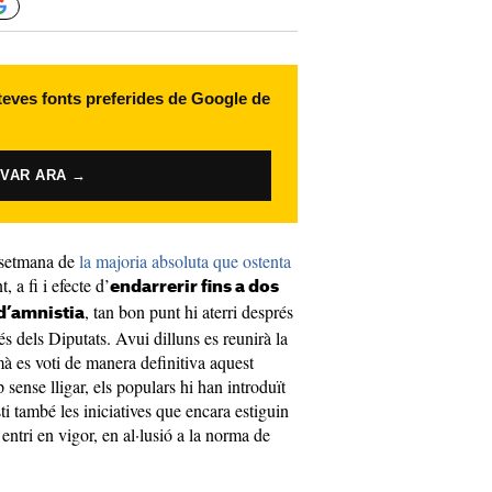
 teves fonts preferides de Google de
IVAR ARA →
a setmana de
la majoria absoluta que ostenta
 a fi i efecte d’
endarrerir fins a dos
, tan bon punt hi aterri després
 d’amnistia
s dels Diputats. Avui dilluns es reunirà la
 es voti de manera definitiva aquest
 sense lligar, els populars hi han introduït
i també les iniciatives que encara estiguin
entri en vigor, en al·lusió a la norma de