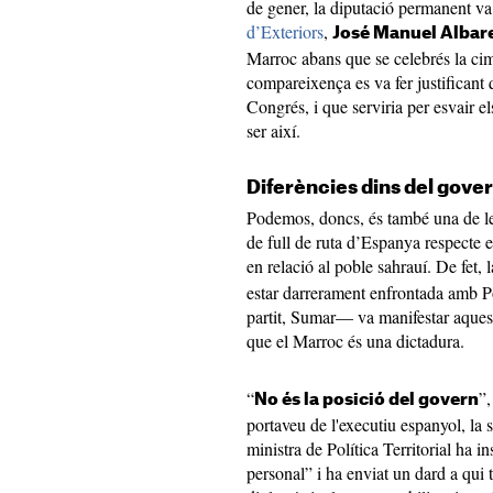
de gener, la diputació permanent va
d’Exteriors
,
José Manuel Albar
Marroc abans que se celebrés la ci
compareixença es va fer justifican
Congrés, i que serviria per esvair e
ser així.
Diferències dins del gove
Podemos, doncs, és també una de l
de full de ruta d’Espanya respecte e
en relació al poble sahrauí. De fet,
estar darrerament enfrontada amb P
partit, Sumar— va manifestar aques
que el Marroc és una dictadura.
“
”,
No és la posició del govern
portaveu de l'executiu espanyol, la 
ministra de Política Territorial ha i
personal” i ha enviat un dard a qui