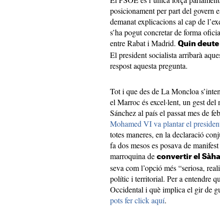
posicionament per part del govern 
demanat explicacions al cap de l’e
s’ha pogut concretar de forma oficia
entre Rabat i Madrid.
Quin deute
El president socialista arribarà aqu
respost aquesta pregunta.
Tot i que des de La Moncloa s’inten
el Marroc és excel·lent, un gest del 
Sánchez al país el passat mes de febr
Mohamed VI va plantar el presiden
totes maneres, en la declaració con
fa dos mesos es posava de manifest 
marroquina de
convertir el Sàh
seva com l’opció més “seriosa, realis
polític i territorial. Per a entendre 
Occidental i què implica el gir de gu
pots fer click aquí
.