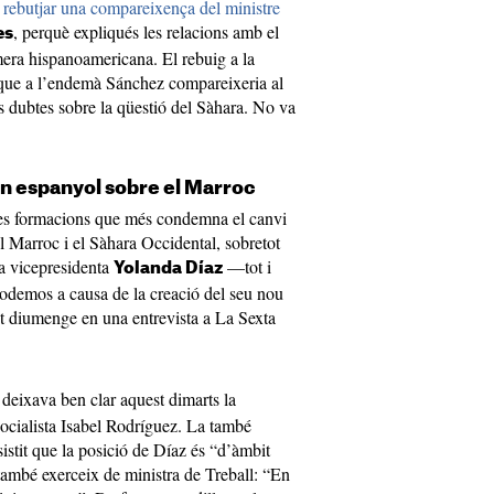
rebutjar una compareixença del ministre
, perquè expliqués les relacions amb el
es
mera hispanoamericana. El rebuig a la
t que a l’endemà Sánchez compareixeria al
ls dubtes sobre la qüestió del Sàhara. No va
rn espanyol sobre el Marroc
es formacions que més condemna el canvi
l Marroc i el Sàhara Occidental, sobretot
 la vicepresidenta
—tot i
Yolanda Díaz
odemos a causa de la creació del seu nou
t diumenge en una entrevista a La Sexta
 deixava ben clar aquest dimarts la
socialista Isabel Rodríguez. La també
nsistit que la posició de Díaz és “d’àmbit
 també exerceix de ministra de Treball: “En