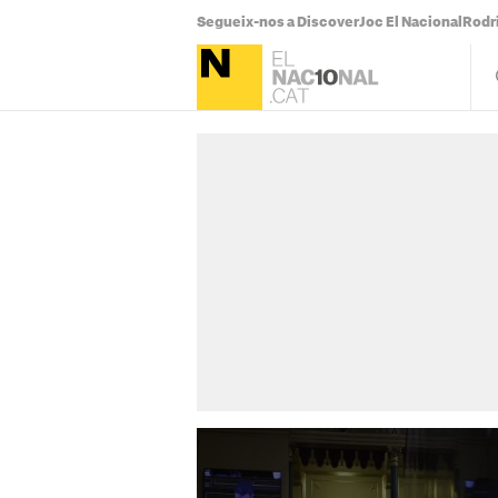
Segueix-nos a Discover
Joc El Nacional
Rodr