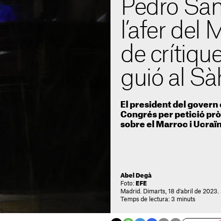
Pedro Sán
l’afer del
de crítique
guió al Sà
El president del govern
Congrés per petició prò
sobre el Marroc i Ucraï
Abel Degà
Foto:
EFE
Madrid. Dimarts, 18 d'abril de 2023.
Temps de lectura: 3 minuts