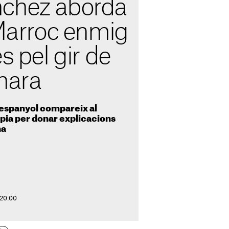
chez aborda
 Marroc enmig
s pel gir de
hara
 espanyol compareix al
pia per donar explicacions
na
 20:00