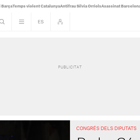
i Barça
Temps violent Catalunya
Antifrau Sílvia Orriols
Asassinat Barcelon
CONGRÉS DELS DIPUTATS