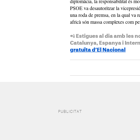
diplomàcia, la responsabilitat és mol
PSOE va desautoritzar la vicepresid
una roda de premsa, en la qual va r
africà són massa complexes com per 
📲 Estigues al dia amb les n
Catalunya, Espanya i Inter
gratuïta d’El Nacional