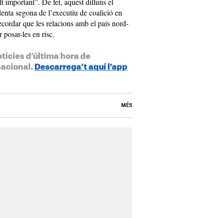
t important”. De fet, aquest dilluns el
enta segona de l’executiu de coalició en
ecordar que les relacions amb el país nord-
posar-les en risc.
otícies d’última hora de
nacional.
Descarrega’t aquí l’app
MÉS