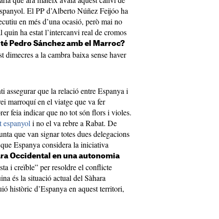
espanyol. El PP d’Alberto Núñez Feijóo ha
xecutiu en més d’una ocasió, però mai no
l quin ha estat l’intercanvi real de cromos
 té Pedro Sánchez amb el Marroc?
est dimecres a la cambra baixa sense haver
ti assegurar que la relació entre Espanya i
rei marroquí en el viatge que va fer
er feia indicar que no tot són flors i violes.
t espanyol
i no el va rebre a Rabat. De
junta que van signar totes dues delegacions
que Espanya considera la iniciativa
ara Occidental en una autonomia
ta i creïble” per resoldre el conflicte
quina és la situació actual del Sàhara
ió històric d’Espanya en aquest territori,