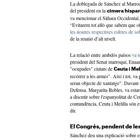
La doblegada de Sánchez al Marroc 
del president en la
cimera hispa
va mencionar el Sàhara Occidental, 
“Evitarem tot allò que sabem que ofè
les nostres respectives esferes de so
de la reunió d’alt nivell.
La relació entre ambdós països
va t
president del Senat marroquí, Enaam
"ocupades" ciutats de
Ceuta i Mel
recórrer a les armes". Així i tot, v
seran objecte de xantatge". Davant 
Defensa, Margarita Robles, va estar
a discutir sobre l'espanyolitat de Ce
contundència, Ceuta i Melilla són e
dir.
El Congrés, pendent de le
Sánchez deu una explicació sobre el