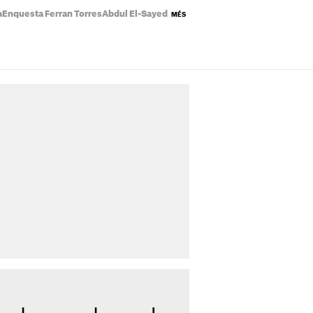
a
Enquesta Ferran Torres
Abdul El-Sayed
Incendi pis Badalona
Temps Catal
MÉS