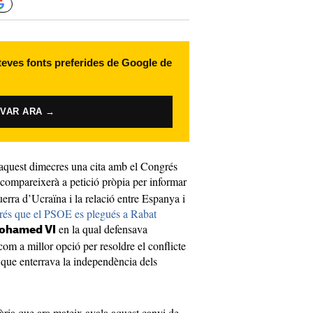
 teves fonts preferides de Google de
IVAR ARA →
 aquest dimecres una cita amb el Congrés
compareixerà a petició pròpia per informar
erra d’Ucraïna i la relació entre Espanya i
rés que el PSOE es plegués a Rabat
en la qual defensava
ohamed VI
om a millor opció per resoldre el conflicte
r, que enterrava la independència dels
ria que ara mateix avala aquest canvi de