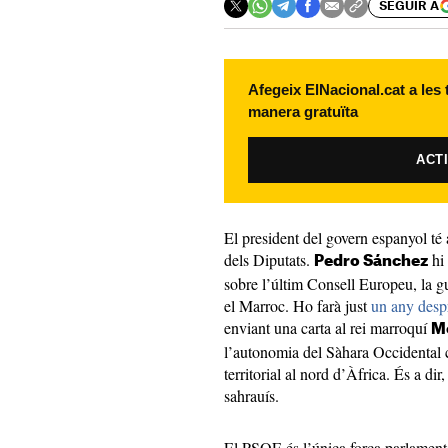
SEGUIR A
Afegeix ElNacional.cat a les
manera gratuïta
ACT
El president del govern espanyol té
dels Diputats.
hi 
Pedro Sánchez
sobre l’últim Consell Europeu, la gu
el Marroc. Ho farà just
un any desp
enviant una carta al rei marroquí
M
l’autonomia del Sàhara Occidental c
territorial al nord d’Àfrica. És a di
sahrauís.
El PSOE és l’única força parlamentà