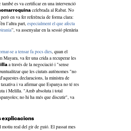
també es va certificar en una intervenció
celebrada al Rabat. No
nomarroquina
però en va fer referència de forma clara:
n l’altra part,
especialment el que afecta
birania
”, va assenyalar en la sessió plenària
ornar-se a tensar fa pocs dies
, quan el
 Mayara, va fer una crida a recuperar les
a través de la negociació i "sense
illa
a puntualitzar que les ciutats autònomes "no
d'aquestes declaracions, la ministra de
 taxativa i va afirmar que Espanya no té res
uta i Melilla. "Amb absoluta i total
spanyoles; no hi ha més que discutir", va
s explicacions
 motiu real del gir de guió. El passat mes