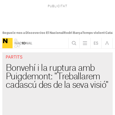
Segueix-nos a Discover
Joc El Nacional
Rodri Barça
Temps violent Catal
PARTITS
Bonvehí i la ruptura amb
Puigdemont: "Treballarem
cadascú des de la seva visió"