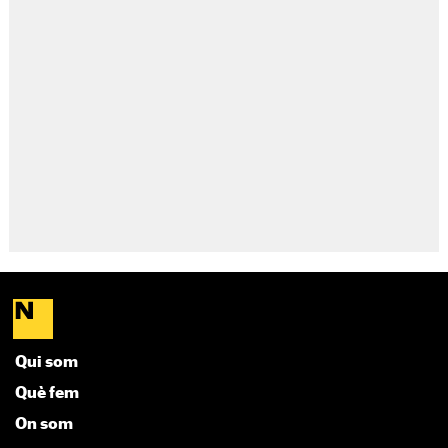
Qui som
Què fem
On som