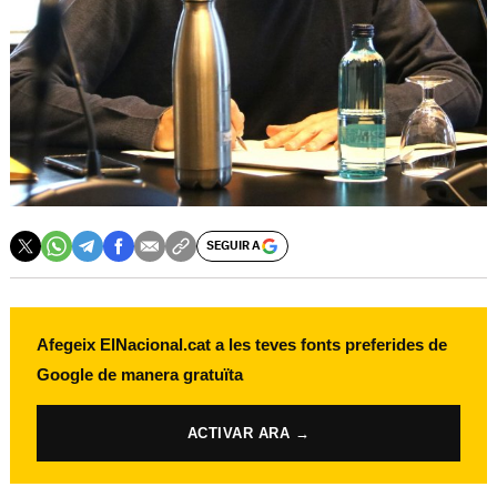
SEGUIR A
Afegeix ElNacional.cat a les teves fonts preferides de
Google de manera gratuïta
ACTIVAR ARA →