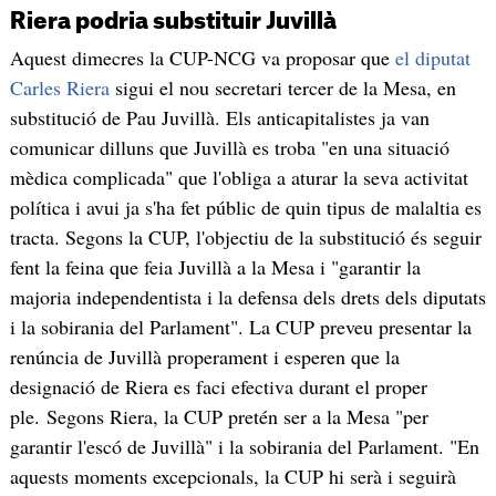
Riera podria substituir Juvillà
Aquest dimecres la CUP-NCG va proposar que
el diputat
Carles Riera
sigui el nou secretari tercer de la Mesa, en
substitució de Pau Juvillà. Els anticapitalistes ja van
comunicar dilluns que Juvillà es troba "en una situació
mèdica complicada" que l'obliga a aturar la seva activitat
política i avui ja s'ha fet públic de quin tipus de malaltia es
tracta. Segons la CUP, l'objectiu de la substitució és seguir
fent la feina que feia Juvillà a la Mesa i "garantir la
majoria independentista i la defensa dels drets dels diputats
i la sobirania del Parlament". La CUP preveu presentar la
renúncia de Juvillà properament i esperen que la
designació de Riera es faci efectiva durant el proper
ple. Segons Riera, la CUP pretén ser a la Mesa "per
garantir l'escó de Juvillà" i la sobirania del Parlament. "En
aquests moments excepcionals, la CUP hi serà i seguirà