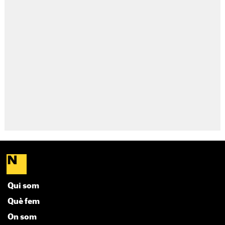
Qui som
Què fem
On som