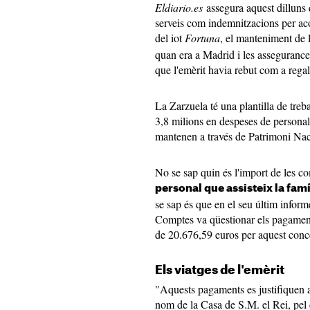
Eldiario.es
assegura aquest dilluns 
serveis com indemnitzacions per ac
del iot
Fortuna
, el manteniment de l
quan era a Madrid i les assegurances
que l'emèrit havia rebut com a rega
La Zarzuela té una plantilla de treb
3,8 milions en despeses de personal
mantenen a través de Patrimoni Na
No se sap quin és l'import de les co
personal que assisteix la famí
se sap és que en el seu últim infor
Comptes va qüestionar els pagament
de 20.676,59 euros per aquest con
Els viatges de l'emèrit
"Aquests pagaments es justifiquen 
nom de la Casa de S.M. el Rei, pel