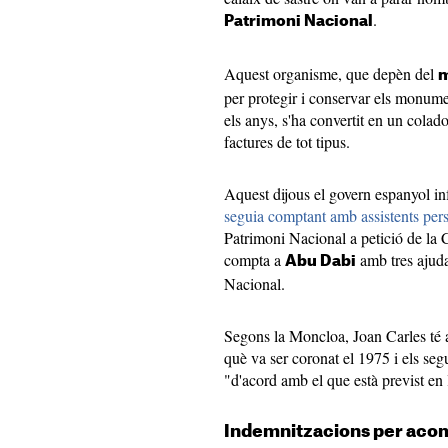
.
Patrimoni Nacional
Aquest organisme, que depèn del
m
per protegir i conservar els monumen
els anys, s'ha convertit en un cola
factures de tot tipus.
Aquest dijous el govern espanyol in
seguia comptant amb assistents per
Patrimoni Nacional a petició de la 
compta a
amb tres ajuda
Abu Dabi
Nacional.
Segons la Moncloa, Joan Carles té a
què va ser coronat el 1975 i els seg
"d'acord amb el que està previst en l
Indemnitzacions per aco