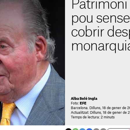
Patrimoni 
pou sense
cobrir des
monarqui
Alba Solé Ingla
Foto:
EFE
Barcelona. Dilluns, 18 de gener de 
Actualitzat: Dilluns, 18 de gener de 
Temps de lectura: 2 minuts