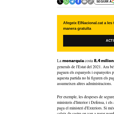
SEGUIR A
Afegeix ElNacional.cat a les
manera gratuïta
ACT
La
costa
monarquia
8,4 milion
generals de l'Estat del 2021. Ara b
paguen els espanyols i espanyoles pe
aquesta partida no hi figuren els p
assumeixen altres administracions.
Per exemple, les despeses de segure
ministeris d'Interior i Defensa, i els 
paga el ministeri d'Exteriors. Si m
calaix de sastre on van a parar nomb