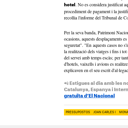
. No es considera justificat a
hotel
procediment de pagament i la justif
recollia l'informe del Tribunal de 
Per la seva banda, Patrimoni Nacio
ocasions, aquests desplaçaments es 
seguretat". "En aquests casos no s
la realització dels viatges i fins i to
del servei amb temps escàs; per tant
d'hotels, vaixells i avions es realit
explicaven en el seu escrit d'al·lega
📲 Estigues al dia amb les n
Catalunya, Espanya i Inter
gratuïta d’El Nacional
PRESSUPOSTOS
JOAN CARLES I
MONA