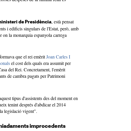
, està pensat
inisteri de Presidència
ts i edificis singulars de l'Estat, però, amb
dor on la monarquia espanyola carrega
formava que el rei emèrit
Joan Carles I
sonals
el cost dels quals era assumit per
Casa del Rei. Concretament, l'emèrit
nts de cambra pagats per Patrimoni
quest tipus d'assistents des del moment en
ueix tenint després d'abdicar el 2014
a legislació vigent".
miadaments improcedents