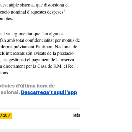
quest atípic sistema, que distorsiona el
icació nominal d'aquestes despeses",
Comptes.
nal va argumentar que "en algunes
fan amb total confidencialitat per motius de
'informa prèviament Patrimoni Nacional de
t els interessats són avisats de la prestació
, les gestions i el pagament de la reserva
zen directament per la Casa de S.M. el Rei",
cions.
otícies d’última hora de
nacional.
Descarrega’t aquí l’app
RQUIA
MÉS