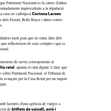
que Patrimoni Nacional es fa càrrec d'altres
omiadaments improcedents a la tripulació
a casa on s'allotjava
Corinna Larsen
 dels Ferrari, Rolls Royce i altres cotxes
ls.
alladors molt gran que no entra dins dels
 que reflecteixen els seus comptes i que es
cional.
missions de servei corresponents al
, apunta el citat digital. L'únic que
lia reial
me sobre Patrimoni Nacional, el Tribunal de
s avançats per la Casa Reial per un import
cepte.
amb factures d'una agència de viatges a
 cost de
bitllets de vaixell, avió i