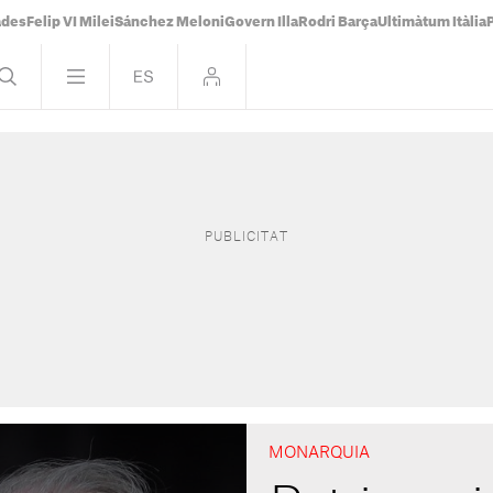
ades
Felip VI Milei
Sánchez Meloni
Govern Illa
Rodri Barça
Ultimàtum Itàlia
MONARQUIA