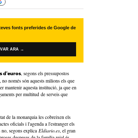
 teves fonts preferides de Google de
IVAR ARA →
, segons els pressupostos
s d'euros
é, no només són aquests milions els que
r mantenir aquesta institució, ja que en
agaments per multitud de serveis que
tat de la monarquia les cobreixen els
actes oficials i l'agenda a l'estranger els
és no, segons explica
Eldiario.es
, el gran
roses despeses de la família reial és