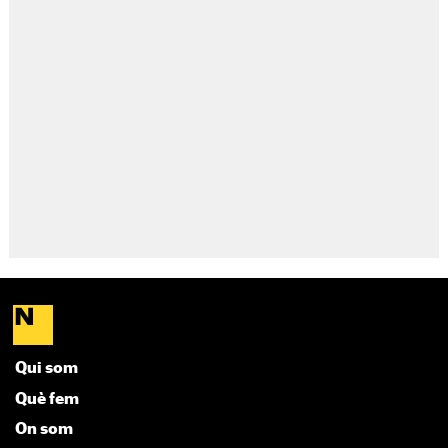
Qui som
Què fem
On som