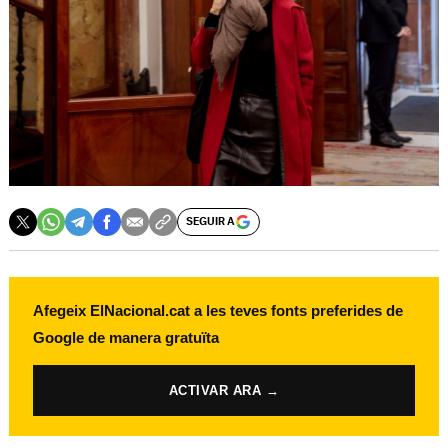
SEGUIR A
Afegeix ElNacional.cat a les teves fonts preferides de
Google de manera gratuïta
ACTIVAR ARA →