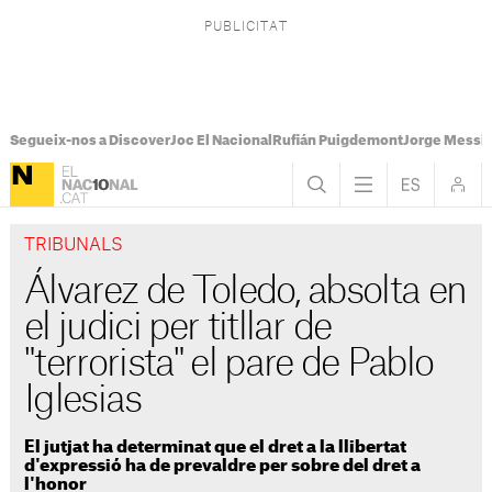
Segueix-nos a Discover
Joc El Nacional
Rufián Puigdemont
Jorge Messi
TRIBUNALS
Álvarez de Toledo, absolta en
el judici per titllar de
"terrorista" el pare de Pablo
Iglesias
El jutjat ha determinat que el dret a la llibertat
d'expressió ha de prevaldre per sobre del dret a
l'honor