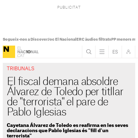
Segueix-nos a Discover
Joc El Nacional
ERC àudios filtrats
PP menors mi
TRIBUNALS
El fiscal demana absoldre
Álvarez de Toledo per titllar
de "terrorista" el pare de
Pablo Iglesias
Cayetana Álvarez de Toledo es reafirma en les seves
declaracions que Pablo Iglesias és "fill d'un
terrorista"