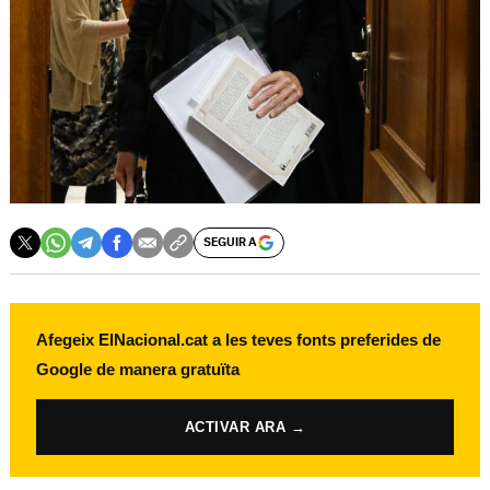
SEGUIR A
Afegeix ElNacional.cat a les teves fonts preferides de
Google de manera gratuïta
ACTIVAR ARA →